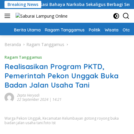
Langsung
anggamus: Edukasi Bahaya Narkoba Sekaligus Berbagi Sembako
Breaking News
ke
konten
Home
Berita Utama
Ragam Tanggamus
Politik
Wisata
Oto &
Beranda
Ragam Tanggamus
Ragam Tanggamus
Realisasikan Program PKTD,
Pemerintah Pekon Unggak Buka
Badan Jalan Usaha Tani
Zepta Heryadi
22 September 2024 | 14:21
Warga Pekon Unggak, Kecamatan Kelumbayan gotong royong buka
badan jalan usaha tani.foto Ist