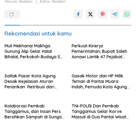
Penulis: Redaksi
Editor: Redaksi
Rekomendasi untuk kamu
Muli Mekhanai Makhga
Perkuat Kinerja
Gunung Alip Gelar Halal
Pemerintahan, Bupati Saleh
Bihalal, Perkokoh Budaya Sai
Asnawi Lantik 47 Pejabat
Batin di Tanggamus
Pemkab Tanggamus
Satlak Pasar Kota Agung
Gasak Motor dan HP Milik
Desak Kejelasan Aturan
Teman di Pantai Muara
Penarikan Retribusi dari
Indah, Pemuda Kota Agung
Bupati
Diciduk Polisi
Kolaborasi Pemkab
TNI-POLRI Dan Pemkab
Tanggamus, dan Insan Pers
Tanggamus Gelar Korve
Bersihkan Sampah di Sungai
Massal di Dua Pantai Wisata
Way Awi
Unggulan