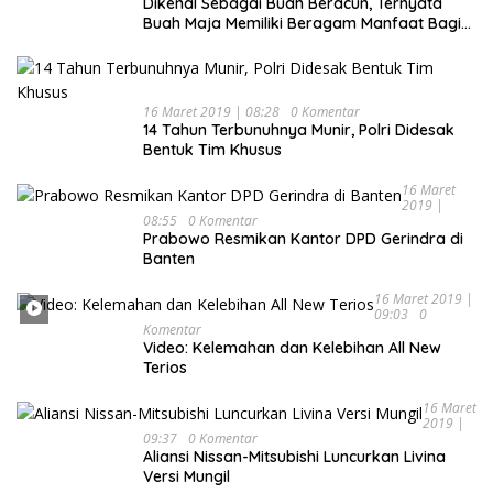
Dikenal Sebagai Buah Beracun, Ternyata
Buah Maja Memiliki Beragam Manfaat Bagi
Kesehatan
16 Maret 2019 | 08:28
0 Komentar
14 Tahun Terbunuhnya Munir, Polri Didesak
Bentuk Tim Khusus
16 Maret
2019 |
08:55
0 Komentar
Prabowo Resmikan Kantor DPD Gerindra di
Banten
16 Maret 2019 |
09:03
0
Komentar
Video: Kelemahan dan Kelebihan All New
Terios
16 Maret
2019 |
09:37
0 Komentar
Aliansi Nissan-Mitsubishi Luncurkan Livina
Versi Mungil