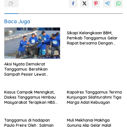
Baca Juga
Sikapi Kelangkaan BBM,
Pemkab Tanggamus Gelar
Rapat bersama Dengan
Nelayan
Aksi Nyata Demokrat
Tanggamus: Bersihkan
Sampah Pesisir Lewat
Gerakan Langit Biru
Kasus Campak Meningkat,
Kapolres Tanggamus Terima
Diskes Tanggamus Himbau
Kunjungan Silahturahmi Tiga
Masyarakat Terapkan HBS
Marga Adat Kebuayan
dan Imunisasi Lengkap
Tanggamus di hadapan
Muli Mekhanai Makhga
Paulo Freire Oleh : Salman
Gunung Alip Gelar Halal