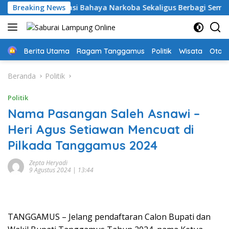
Langsung
gamus: Edukasi Bahaya Narkoba Sekaligus Berbagi Sembako
Breaking News
ke
konten
Home
Berita Utama
Ragam Tanggamus
Politik
Wisata
Oto &
Beranda
Politik
Politik
Nama Pasangan Saleh Asnawi –
Heri Agus Setiawan Mencuat di
Pilkada Tanggamus 2024
Zepta Heryadi
9 Agustus 2024 | 13:44
TANGGAMUS – Jelang pendaftaran Calon Bupati dan