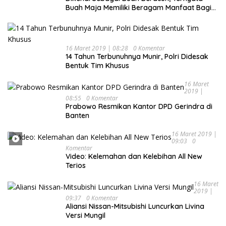
Buah Maja Memiliki Beragam Manfaat Bagi
Kesehatan
16 Maret 2019 | 08:28
0 Komentar
14 Tahun Terbunuhnya Munir, Polri Didesak
Bentuk Tim Khusus
16 Maret
2019 |
08:55
0 Komentar
Prabowo Resmikan Kantor DPD Gerindra di
Banten
16 Maret 2019 |
09:03
0
Komentar
Video: Kelemahan dan Kelebihan All New
Terios
16 Maret
2019 |
09:37
0 Komentar
Aliansi Nissan-Mitsubishi Luncurkan Livina
Versi Mungil