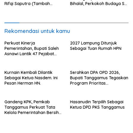
Rifqi Saputra (Tambah
Bihalal, Perkokoh Budaya Sai
Tumbuh Institute)
Batin di Tanggamus
Rekomendasi untuk kamu
Perkuat Kinerja
2027 Lampung Ditunjuk
Pemerintahan, Bupati Saleh
Sebagai Tuan Rumah HPN
Asnawi Lantik 47 Pejabat
Pemkab Tanggamus
Kurnain Kembali Dilantik
Serahkan DPA OPD 2026,
Sebagai Ketua Nasdem. Ini
Bupati Tanggamus Tegaskan
Pesan Herman HN.
Program Prioritas
Pembagunan
Gandeng KPK, Pemkab
Hasanudin Terpilih Sebagai
Tanggamus Perkuat Tata
Ketua DPD PKS Tanggamus
Kelola Pemerintahan Bersih
Anti Korupsi