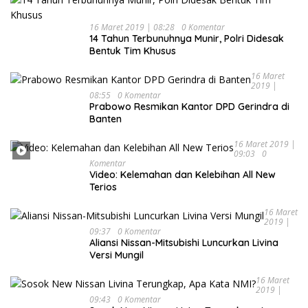
16 Maret 2019 | 08:28
0 Komentar
14 Tahun Terbunuhnya Munir, Polri Didesak
Bentuk Tim Khusus
16 Maret
2019 |
08:55
0 Komentar
Prabowo Resmikan Kantor DPD Gerindra di
Banten
16 Maret 2019 |
09:03
0
Komentar
Video: Kelemahan dan Kelebihan All New
Terios
16 Maret
2019 |
09:37
0 Komentar
Aliansi Nissan-Mitsubishi Luncurkan Livina
Versi Mungil
16 Maret
2019 |
09:43
0 Komentar