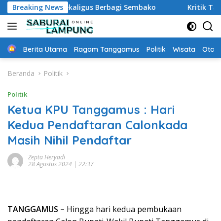
Langsung
aya Narkoba Sekaligus Berbagi Sembako
Breaking News
Kritik Tajam 
ke
konten
Home
Berita Utama
Ragam Tanggamus
Politik
Wisata
Oto &
Beranda
Politik
Politik
Ketua KPU Tanggamus : Hari
Kedua Pendaftaran Calonkada
Masih Nihil Pendaftar
Zepta Heryadi
28 Agustus 2024 | 22:37
TANGGAMUS –
Hingga hari kedua pembukaan