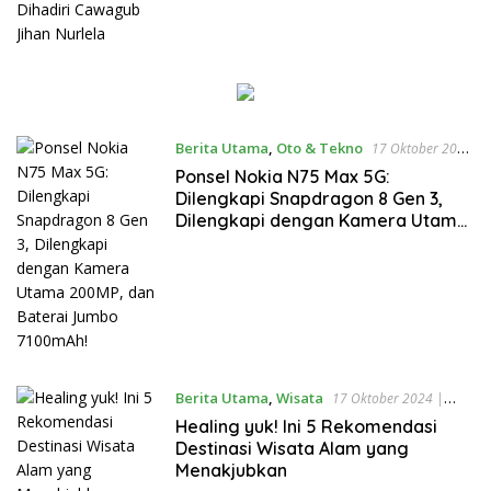
Berita Utama
,
Oto & Tekno
17 Oktober 2024
| 22:09
Ponsel Nokia N75 Max 5G:
Dilengkapi Snapdragon 8 Gen 3,
Dilengkapi dengan Kamera Utama
200MP, dan Baterai Jumbo
7100mAh!
Berita Utama
,
Wisata
17 Oktober 2024 |
21:46
Healing yuk! Ini 5 Rekomendasi
Destinasi Wisata Alam yang
Menakjubkan