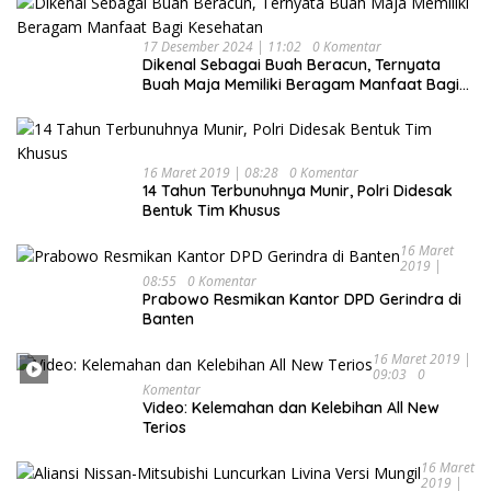
17 Desember 2024 | 11:02
0 Komentar
Dikenal Sebagai Buah Beracun, Ternyata
Buah Maja Memiliki Beragam Manfaat Bagi
Kesehatan
16 Maret 2019 | 08:28
0 Komentar
14 Tahun Terbunuhnya Munir, Polri Didesak
Bentuk Tim Khusus
16 Maret
2019 |
08:55
0 Komentar
Prabowo Resmikan Kantor DPD Gerindra di
Banten
16 Maret 2019 |
09:03
0
Komentar
Video: Kelemahan dan Kelebihan All New
Terios
16 Maret
2019 |