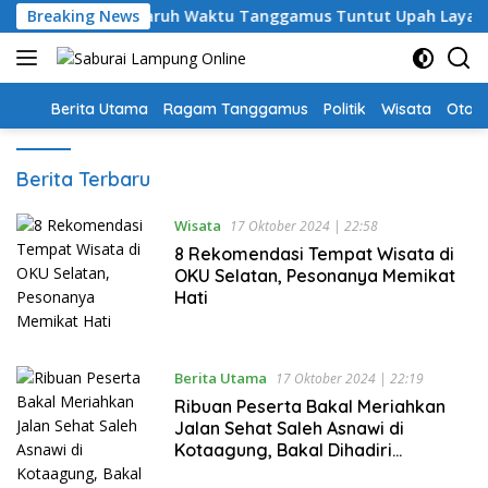
Langsung
hari, Guru PPPK Paruh Waktu Tanggamus Tuntut Upah Layak
Breaking News
ke
konten
Home
Berita Utama
Ragam Tanggamus
Politik
Wisata
Oto &
Berita Terbaru
Wisata
17 Oktober 2024 | 22:58
8 Rekomendasi Tempat Wisata di
OKU Selatan, Pesonanya Memikat
Hati
Berita Utama
17 Oktober 2024 | 22:19
Ribuan Peserta Bakal Meriahkan
Jalan Sehat Saleh Asnawi di
Kotaagung, Bakal Dihadiri
Cawagub Jihan Nurlela