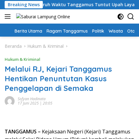
Langsung
ari, Guru PPPK Paruh Waktu Tanggamus Tuntut Upah Layak
Breaking News
ke
konten
Home
Berita Utama
Ragam Tanggamus
Politik
Wisata
Oto &
Beranda
Hukum & Kriminal
Hukum & Kriminal
Melalui RJ, Kejari Tanggamus
Hentikan Penuntutan Kasus
Penggelapan di Semaka
Sofyan Hadinata
17 Juni 2025 | 20:05
TANGGAMUS –
Kejaksaan Negeri (Kejari) Tanggamus