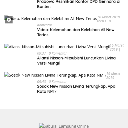
Prabowo Resmikan Kantor DPD Gerindra di
Banten
16 Maret 2019 |
09:03
0
Komentar
Video: Kelemahan dan Kelebihan All New
Terios
16 Maret
2019 |
09:37
0 Komentar
Aliansi Nissan-Mitsubishi Luncurkan Livina
Versi Mungil
16 Maret
2019 |
09:43
0 Komentar
Sosok New Nissan Livina Terungkap, Apa
Kata NMI?