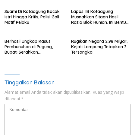
Suami Di Kotaagung Bacok
Lapas IIB Kotaagung
Istri Hingga Kritis, Polisi Gali
Musnahkan Sitaan Hasil
Motif Pelaku
Razia Blok Hunian. Ini Bentuk
Barangnya.
Berhasil Ungkap Kasus
Rugikan Negara 2,98 Milyar,
Pembunuhan di Pugung,
Kejati Lampung Tetapkan 3
Bupati Serahkan
Tersangka
Penghargaan Ke Anggota
Polres Tanggamus
Tinggalkan Balasan
Alamat email Anda tidak akan dipublikasikan.
Ruas yang wajib
ditandai
*