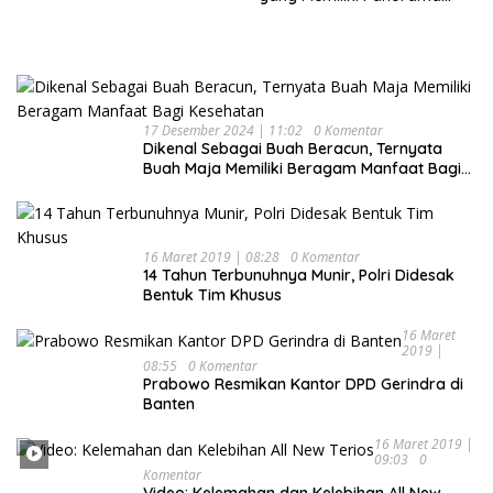
Indah Nan Mempesona
17 Desember 2024 | 11:02
0 Komentar
Dikenal Sebagai Buah Beracun, Ternyata
Buah Maja Memiliki Beragam Manfaat Bagi
Kesehatan
16 Maret 2019 | 08:28
0 Komentar
14 Tahun Terbunuhnya Munir, Polri Didesak
Bentuk Tim Khusus
16 Maret
2019 |
08:55
0 Komentar
Prabowo Resmikan Kantor DPD Gerindra di
Banten
16 Maret 2019 |
09:03
0
Komentar
Video: Kelemahan dan Kelebihan All New