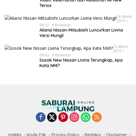
Terios
16 Maret
2019 |
09:37
0 Komentar
Aliansi Nissan-Mitsubishi Luncurkan Livina
Versi Mungil
16 Maret
2019 |
09:43
0 Komentar
Sosok New Nissan Livina Terungkap, Apa
Kata NMI?
Indeks
Kode Etik
Privacy Policy
Redaksi
Disclaimer