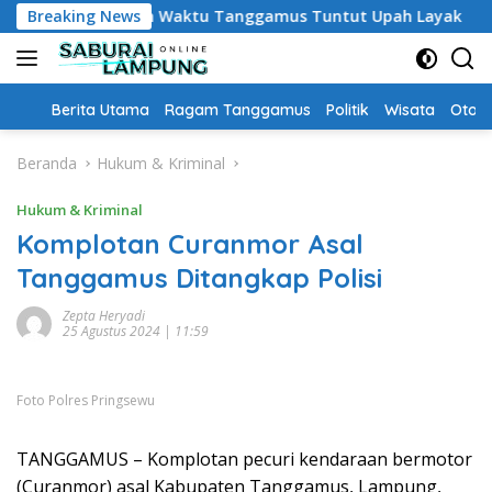
Langsung
, Guru PPPK Paruh Waktu Tanggamus Tuntut Upah Layak
Breaking News
ke
konten
Home
Berita Utama
Ragam Tanggamus
Politik
Wisata
Oto &
Beranda
Hukum & Kriminal
Hukum & Kriminal
Komplotan Curanmor Asal
Tanggamus Ditangkap Polisi
Zepta Heryadi
25 Agustus 2024 | 11:59
Foto Polres Pringsewu
TANGGAMUS – Komplotan pecuri kendaraan bermotor
(Curanmor) asal Kabupaten Tanggamus, Lampung,