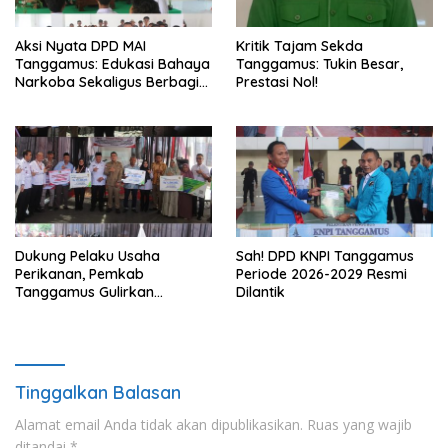
Aksi Nyata DPD MAI
Kritik Tajam Sekda
Tanggamus: Edukasi Bahaya
Tanggamus: Tukin Besar,
Narkoba Sekaligus Berbagi
Prestasi Nol!
Sembako
Dukung Pelaku Usaha
Sah! DPD KNPI Tanggamus
Perikanan, Pemkab
Periode 2026-2029 Resmi
Tanggamus Gulirkan
Dilantik
Bantuan Mesin dan Program
KUR, BPJS
Tinggalkan Balasan
Alamat email Anda tidak akan dipublikasikan.
Ruas yang wajib
ditandai
*