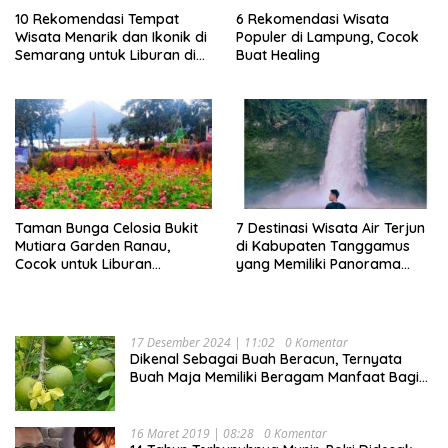
10 Rekomendasi Tempat
6 Rekomendasi Wisata
Wisata Menarik dan Ikonik di
Populer di Lampung, Cocok
Semarang untuk Liburan di
Buat Healing
Akhir Pekan
Taman Bunga Celosia Bukit
7 Destinasi Wisata Air Terjun
Mutiara Garden Ranau,
di Kabupaten Tanggamus
Cocok untuk Liburan
yang Memiliki Panorama
Keluarga
Indah Nan Mempesona
17 Desember 2024 | 11:02
0 Komentar
Dikenal Sebagai Buah Beracun, Ternyata
Buah Maja Memiliki Beragam Manfaat Bagi
Kesehatan
16 Maret 2019 | 08:28
0 Komentar