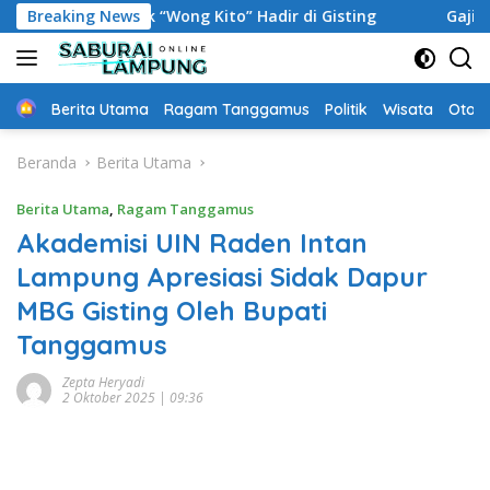
Langsung
 Pempek “Wong Kito” Hadir di Gisting
Breaking News
Gaji Rp3.300 Se
ke
konten
Home
Berita Utama
Ragam Tanggamus
Politik
Wisata
Oto &
Beranda
Berita Utama
Berita Utama
,
Ragam Tanggamus
Akademisi UIN Raden Intan
Lampung Apresiasi Sidak Dapur
MBG Gisting Oleh Bupati
Tanggamus
Zepta Heryadi
2 Oktober 2025 | 09:36