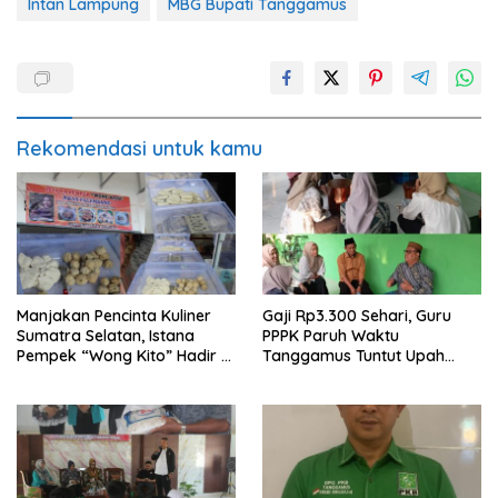
Intan Lampung
MBG Bupati Tanggamus
Rekomendasi untuk kamu
Manjakan Pencinta Kuliner
Gaji Rp3.300 Sehari, Guru
Sumatra Selatan, Istana
PPPK Paruh Waktu
Pempek “Wong Kito” Hadir di
Tanggamus Tuntut Upah
Gisting
Layak