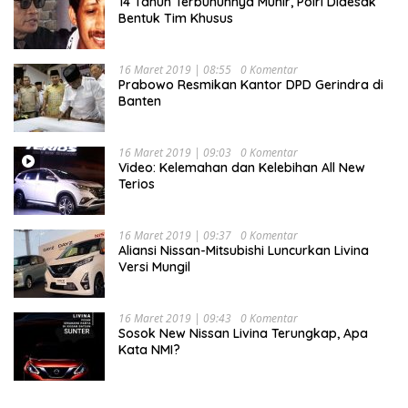
14 Tahun Terbunuhnya Munir, Polri Didesak
Bentuk Tim Khusus
16 Maret 2019 | 08:55
0 Komentar
Prabowo Resmikan Kantor DPD Gerindra di
Banten
16 Maret 2019 | 09:03
0 Komentar
Video: Kelemahan dan Kelebihan All New
Terios
16 Maret 2019 | 09:37
0 Komentar
Aliansi Nissan-Mitsubishi Luncurkan Livina
Versi Mungil
16 Maret 2019 | 09:43
0 Komentar
Sosok New Nissan Livina Terungkap, Apa
Kata NMI?