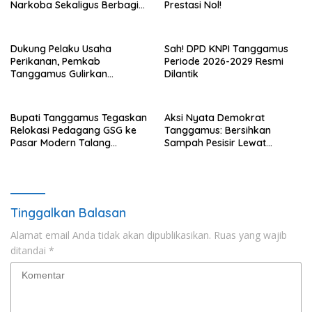
Narkoba Sekaligus Berbagi
Prestasi Nol!
Sembako
Dukung Pelaku Usaha
Sah! DPD KNPI Tanggamus
Perikanan, Pemkab
Periode 2026-2029 Resmi
Tanggamus Gulirkan
Dilantik
Bantuan Mesin dan Program
KUR, BPJS
Bupati Tanggamus Tegaskan
Aksi Nyata Demokrat
Relokasi Pedagang GSG ke
Tanggamus: Bersihkan
Pasar Modern Talang
Sampah Pesisir Lewat
Padang Tetap Berlanjut
Gerakan Langit Biru
Tinggalkan Balasan
Alamat email Anda tidak akan dipublikasikan.
Ruas yang wajib
ditandai
*