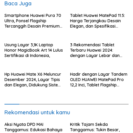
Baca Juga
Smartphone Huawei Pura 70
Tablet Huawei MatePad 11.5:
Ultra, Ponsel Flagship
Harga Terjangkau Desain
Tercanggih Desain Premium
Elegan, dan Spesifikasi
dan Durabilitas Tinggi
Canggih
Usung Layar 3,1K Laptop
3 Rekomendasi Tablet
Honor MagicBook Art 14 Lulus
Terbaru Huawei 2024:
Sertifikasi di Indonesia,
dengan Layar Lebar dan
Performa Tangguh
Hp Huawei Mate X6 Meluncur
Hadir dengan Layar Tandem
Desember 2024, Layar Tipis
OLED HUAWEI MatePad Pro
dan Elegan, Didukung Sistem
12,2 Inci, Tablet Flagship
Kamera Canggih
Deasain Unik Keyboard
Inovatif
Rekomendasi untuk kamu
Aksi Nyata DPD MAI
Kritik Tajam Sekda
Tanggamus: Edukasi Bahaya
Tanggamus: Tukin Besar,