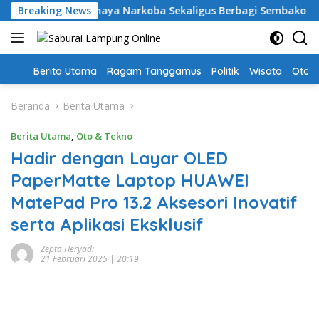
Langsung
dukasi Bahaya Narkoba Sekaligus Berbagi Sembako
Breaking News
Kri
ke
konten
Home
Berita Utama
Ragam Tanggamus
Politik
Wisata
Oto &
Beranda
Berita Utama
Berita Utama
,
Oto & Tekno
Hadir dengan Layar OLED
PaperMatte Laptop HUAWEI
MatePad Pro 13.2 Aksesori Inovatif
serta Aplikasi Eksklusif
Zepta Heryadi
21 Februari 2025 | 20:19