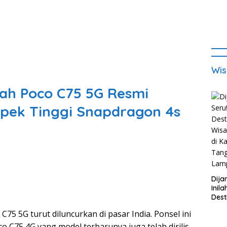
Wis
ah Poco C75 5G Resmi
Spek Tinggi Snapdragon 4s
Dija
Inila
Dest
Wisa
C75 5G turut diluncurkan di pasar India. Ponsel ini
di K
Tan
o C75 4G yang model terbarunya juga telah dirilis