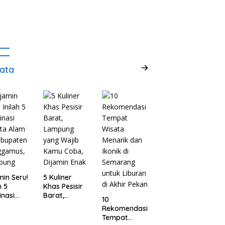
ata
min Seru!
5 Kuliner
h 5
Khas Pesisir
inasi
Barat,
10
ta Alam
Lampung
Rekomendasi
abupaten
yang Wajib
Tempat
ggamus,
Kamu Coba,