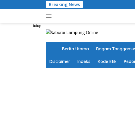
Langsung
Breaking News
ke
konten
tutup
H
Berita Utama
Ragam Tanggamu
o
m
Disclaimer
Indeks
Kode Etik
Pedo
e