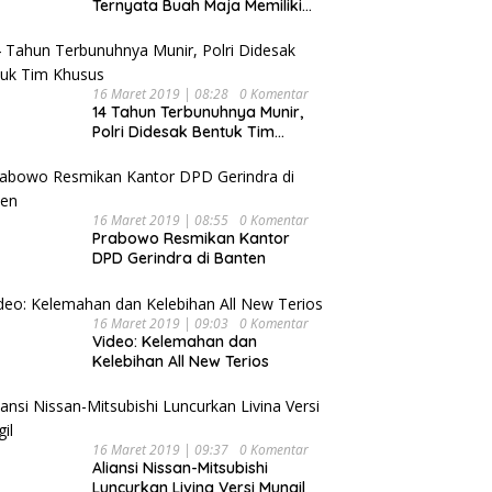
Ternyata Buah Maja Memiliki
Beragam Manfaat Bagi
Kesehatan
16 Maret 2019 | 08:28
0 Komentar
14 Tahun Terbunuhnya Munir,
Polri Didesak Bentuk Tim
Khusus
16 Maret 2019 | 08:55
0 Komentar
Prabowo Resmikan Kantor
DPD Gerindra di Banten
16 Maret 2019 | 09:03
0 Komentar
Video: Kelemahan dan
Kelebihan All New Terios
16 Maret 2019 | 09:37
0 Komentar
Aliansi Nissan-Mitsubishi
Luncurkan Livina Versi Mungil