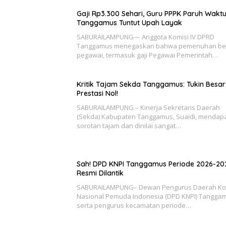
Gaji Rp3.300 Sehari, Guru PPPK Paruh Wakt
Tanggamus Tuntut Upah Layak
SABURAILAMPUNG— Anggota Komisi IV DPRD
Tanggamus menegaskan bahwa pemenuhan be
pegawai, termasuk gaji Pegawai Pemerintah…
Kritik Tajam Sekda Tanggamus: Tukin Besar
Prestasi Nol!
SABURAILAMPUNG – Kinerja Sekretaris Daerah
(Sekda) Kabupaten Tanggamus, Suaidi, mendap
sorotan tajam dan dinilai sangat…
Sah! DPD KNPI Tanggamus Periode 2026-20
Resmi Dilantik
SABURAILAMPUNG– Dewan Pengurus Daerah Ko
Nasional Pemuda Indonesia (DPD KNPI) Tangga
serta pengurus kecamatan periode…