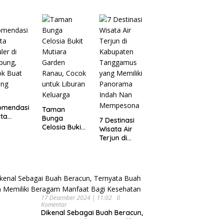
Wisata
pung
Dijamin Enak
Menarik dan
Ikonik di
Semarang
untuk Liburan
di Akhir
Pekan
omendasi
Taman
ta
Bunga
7 Destinasi
ler di
Celosia Bukit
Wisata Air
pung,
Mutiara
Terjun di
ok Buat
Garden
Kabupaten
ing
Ranau, Cocok
Tanggamus
untuk Liburan
yang Memiliki
Keluarga
Panorama
Indah Nan
Mempesona
17 Desember 2024 | 11:02
0
Komentar
Dikenal Sebagai Buah Beracun,