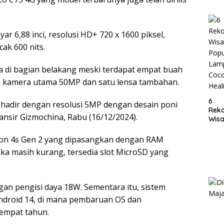
Lam
ar 6,88 inci, resolusi HD+ 720 x 1600 piksel,
ak 600 nits.
a di bagian belakang meski terdapat empat buah
n kamera utama 50MP dan satu lensa tambahan.
6
hadir dengan resolusi 5MP dengan desain poni
Rek
ansir Gizmochina, Rabu (16/12/2024).
Wisa
Popu
Lam
gon 4s Gen 2 yang dipasangkan dengan RAM
Coc
ka masih kurang, tersedia slot MicroSD yang
Heal
.
an pengisi daya 18W. Sementara itu, sistem
ndroid 14, di mana pembaruan OS dan
empat tahun.