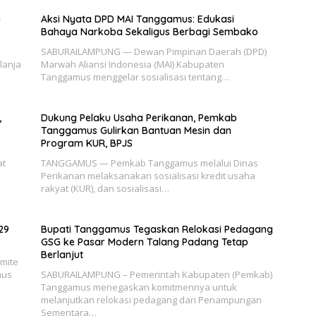
u
Aksi Nyata DPD MAI Tanggamus: Edukasi
Bahaya Narkoba Sekaligus Berbagi Sembako
SABURAILAMPUNG — Dewan Pimpinan Daerah (DPD)
lanja
Marwah Aliansi Indonesia (MAI) Kabupaten
Tanggamus menggelar sosialisasi tentang…
,
Dukung Pelaku Usaha Perikanan, Pemkab
Tanggamus Gulirkan Bantuan Mesin dan
Program KUR, BPJS
at
TANGGAMUS — Pemkab Tanggamus melalui Dinas
Perikanan melaksanakan sosialisasi kredit usaha
rakyat (KUR), dan sosialisasi…
29
Bupati Tanggamus Tegaskan Relokasi Pedagang
GSG ke Pasar Modern Talang Padang Tetap
Berlanjut
mite
mus
SABURAILAMPUNG – Pemerintah Kabupaten (Pemkab)
Tanggamus menegaskan komitmennya untuk
melanjutkan relokasi pedagang dari Penampungan
Sementara…