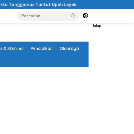
gamus Tuntut Upah Layak
Aksi Nyata DPD MAI Tanggam
tutup
 & Kriminal
Pendidikan
Olahraga