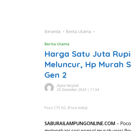
Beranda
Berita Utama
Berita Utama
Harga Satu Juta Rupi
Meluncur, Hp Murah 
Gen 2
Zepta Heryadi
20 Desember 2024 | 11:54
Poco C75 5G. [Poco India]
SABURAILAMPUNGONLINE.COM
– Poco 
melengkapi seri ponsel murah versi Poc