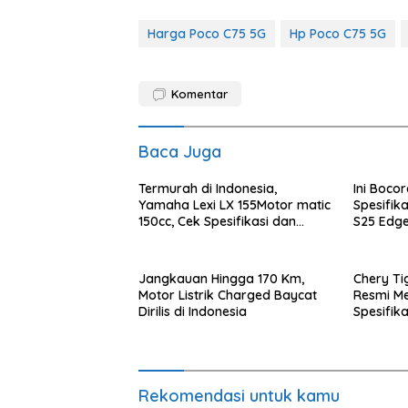
Harga Poco C75 5G
Hp Poco C75 5G
Komentar
Baca Juga
Termurah di Indonesia,
Ini Boco
Yamaha Lexi LX 155Motor matic
Spesifik
150cc, Cek Spesifikasi dan
S25 Edge
Harganya di bulan Mei 2025
Jangkauan Hingga 170 Km,
Chery Ti
Motor Listrik Charged Baycat
Resmi Me
Dirilis di Indonesia
Spesifika
Unggula
Rekomendasi untuk kamu