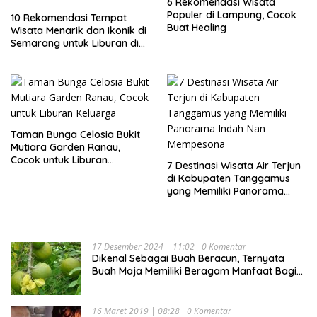
6 Rekomendasi Wisata
Populer di Lampung, Cocok
10 Rekomendasi Tempat
Buat Healing
Wisata Menarik dan Ikonik di
Semarang untuk Liburan di
Akhir Pekan
Taman Bunga Celosia Bukit
Mutiara Garden Ranau,
Cocok untuk Liburan
7 Destinasi Wisata Air Terjun
Keluarga
di Kabupaten Tanggamus
yang Memiliki Panorama
Indah Nan Mempesona
17 Desember 2024 | 11:02
0 Komentar
Dikenal Sebagai Buah Beracun, Ternyata
Buah Maja Memiliki Beragam Manfaat Bagi
Kesehatan
16 Maret 2019 | 08:28
0 Komentar