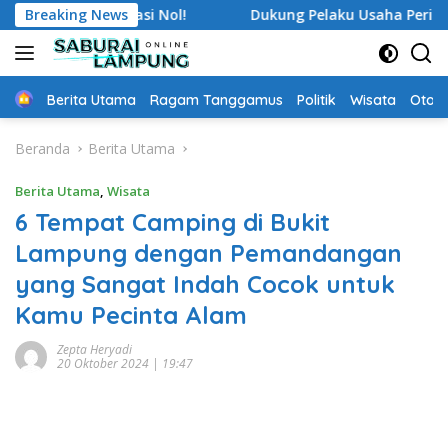
Langsung
 Prestasi Nol!
Breaking News
Dukung Pelaku Usaha Perikanan, Pemka
ke
konten
Home
Berita Utama
Ragam Tanggamus
Politik
Wisata
Oto &
Beranda
Berita Utama
Berita Utama
,
Wisata
6 Tempat Camping di Bukit
Lampung dengan Pemandangan
yang Sangat Indah Cocok untuk
Kamu Pecinta Alam
Zepta Heryadi
20 Oktober 2024 | 19:47