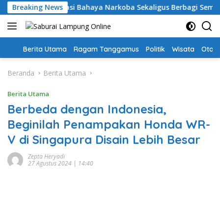
Langsung
ggamus: Edukasi Bahaya Narkoba Sekaligus Berbagi Sembako
Breaking News
ke
konten
Home
Berita Utama
Ragam Tanggamus
Politik
Wisata
Oto &
Beranda
Berita Utama
Berita Utama
Berbeda dengan Indonesia,
Beginilah Penampakan Honda WR-
V di Singapura Disain Lebih Besar
Zepta Heryadi
27 Agustus 2024 | 14:40