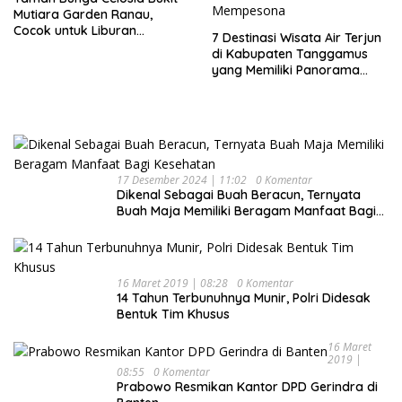
Mutiara Garden Ranau,
Cocok untuk Liburan
7 Destinasi Wisata Air Terjun
Keluarga
di Kabupaten Tanggamus
yang Memiliki Panorama
Indah Nan Mempesona
17 Desember 2024 | 11:02
0 Komentar
Dikenal Sebagai Buah Beracun, Ternyata
Buah Maja Memiliki Beragam Manfaat Bagi
Kesehatan
16 Maret 2019 | 08:28
0 Komentar
14 Tahun Terbunuhnya Munir, Polri Didesak
Bentuk Tim Khusus
16 Maret
2019 |
08:55
0 Komentar
Prabowo Resmikan Kantor DPD Gerindra di