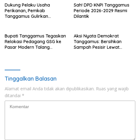
Dukung Pelaku Usaha
Sah! DPD KNPI Tanggamus
Perikanan, Pemkab
Periode 2026-2029 Resmi
Tanggamus Gulirkan
Dilantik
Bantuan Mesin dan Program
KUR, BPJS
Bupati Tanggamus Tegaskan
Aksi Nyata Demokrat
Relokasi Pedagang GSG ke
Tanggamus: Bersihkan
Pasar Modern Talang
Sampah Pesisir Lewat
Padang Tetap Berlanjut
Gerakan Langit Biru
Tinggalkan Balasan
Alamat email Anda tidak akan dipublikasikan.
Ruas yang wajib
ditandai
*