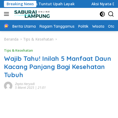
Langsung
anggamus Tuntut Upah Layak
Breaking News
Aksi Nyata DPD MAI Tang
ke
konten
Home
Berita Utama
Ragam Tanggamus
Politik
Wisata
Oto &
Beranda
Tips & Kesehatan
Tips & Kesehatan
Wajib Tahu! Inilah 5 Manfaat Daun
Kacang Panjang Bagi Kesehatan
Tubuh
Zepta Heryadi
5 Maret 2025 | 21:01