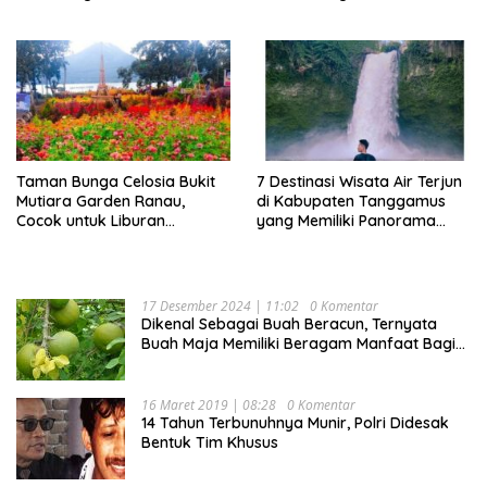
Akhir Pekan
Taman Bunga Celosia Bukit
7 Destinasi Wisata Air Terjun
Mutiara Garden Ranau,
di Kabupaten Tanggamus
Cocok untuk Liburan
yang Memiliki Panorama
Keluarga
Indah Nan Mempesona
17 Desember 2024 | 11:02
0 Komentar
Dikenal Sebagai Buah Beracun, Ternyata
Buah Maja Memiliki Beragam Manfaat Bagi
Kesehatan
16 Maret 2019 | 08:28
0 Komentar
14 Tahun Terbunuhnya Munir, Polri Didesak
Bentuk Tim Khusus