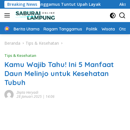
Langsung
h Waktu Tanggamus Tuntut Upah Layak
Breaking News
Aksi Nyata DPD 
ke
konten
Home
Berita Utama
Ragam Tanggamus
Politik
Wisata
Oto &
Beranda
Tips & Kesehatan
Tips & Kesehatan
Kamu Wajib Tahu! Ini 5 Manfaat
Daun Melinjo untuk Kesehatan
Tubuh
Zepta Heryadi
28 Januari 2025 | 14:06