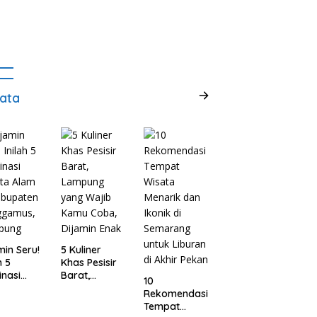
ata
min Seru!
5 Kuliner
h 5
Khas Pesisir
inasi
Barat,
10
ta Alam
Lampung
Rekomendasi
abupaten
yang Wajib
Tempat
ggamus,
Kamu Coba,