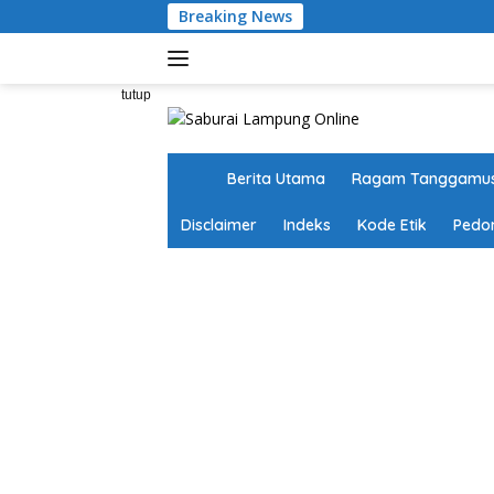
Langsung
Breaking News
ke
konten
tutup
H
Berita Utama
Ragam Tanggamu
o
m
Disclaimer
Indeks
Kode Etik
Pedo
e