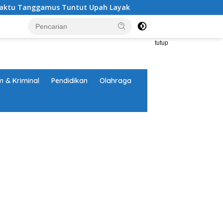
gamus Tuntut Upah Layak
Aksi Nyata DPD MAI Tanggam
tutup
 & Kriminal
Pendidikan
Olahraga