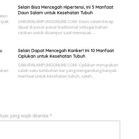
Selain Bisa Mencegah Hipertensi, Ini 5 Manfaat
Daun Salam untuk Kesehatan Tubuh
aten
anyak
SABURAILAMPUNGONLINE.COM- Daun salam kerap
dijual di pasar-pasar tradisional sebagai bahan
racikan untuk dicampur saat memasak….
u
Selain Dapat Mencegah Kanker! Ini 10 Manfaat
Ciplukan untuk Kesehatan Tubuh
SABURAILAMPUNGONLINE.COM- Ciplukan merupakan
ukan
salah satu tumbuhan liar yang mengandung banyak
manfaat untuk kesehatan tubuh, salah…
Ruas yang wajib ditandai
*