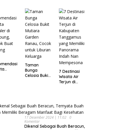
Wisata
pung
Dijamin Enak
Menarik dan
Ikonik di
Semarang
untuk Liburan
di Akhir
Pekan
omendasi
Taman
ta
Bunga
7 Destinasi
ler di
Celosia Bukit
Wisata Air
pung,
Mutiara
Terjun di
ok Buat
Garden
Kabupaten
ing
Ranau, Cocok
Tanggamus
untuk Liburan
yang Memiliki
Keluarga
Panorama
Indah Nan
Mempesona
17 Desember 2024 | 11:02
0
Komentar
Dikenal Sebagai Buah Beracun,