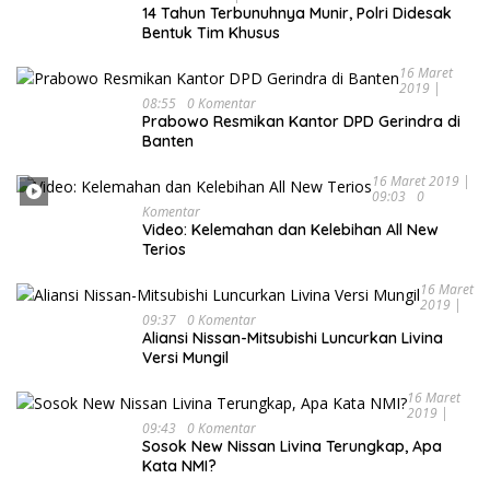
14 Tahun Terbunuhnya Munir, Polri Didesak
Bentuk Tim Khusus
16 Maret
2019 |
08:55
0 Komentar
Prabowo Resmikan Kantor DPD Gerindra di
Banten
16 Maret 2019 |
09:03
0
Komentar
Video: Kelemahan dan Kelebihan All New
Terios
16 Maret
2019 |
09:37
0 Komentar
Aliansi Nissan-Mitsubishi Luncurkan Livina
Versi Mungil
16 Maret
2019 |
09:43
0 Komentar
Sosok New Nissan Livina Terungkap, Apa
Kata NMI?