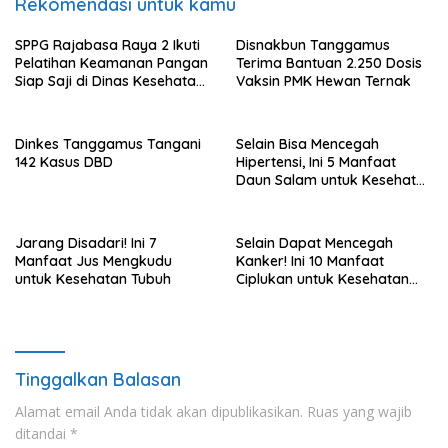
Rekomendasi untuk kamu
SPPG Rajabasa Raya 2 Ikuti
Disnakbun Tanggamus
Pelatihan Keamanan Pangan
Terima Bantuan 2.250 Dosis
Siap Saji di Dinas Kesehatan
Vaksin PMK Hewan Ternak
Kota Bandar Lampung
Dinkes Tanggamus Tangani
Selain Bisa Mencegah
142 Kasus DBD
Hipertensi, Ini 5 Manfaat
Daun Salam untuk Kesehatan
Tubuh
Jarang Disadari! Ini 7
Selain Dapat Mencegah
Manfaat Jus Mengkudu
Kanker! Ini 10 Manfaat
untuk Kesehatan Tubuh
Ciplukan untuk Kesehatan
Tubuh
Tinggalkan Balasan
Alamat email Anda tidak akan dipublikasikan.
Ruas yang wajib
ditandai
*