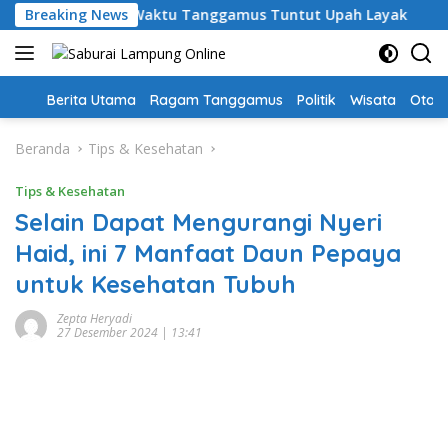
Langsung
Guru PPPK Paruh Waktu Tanggamus Tuntut Upah Layak
Breaking News
A
ke
konten
Home
Berita Utama
Ragam Tanggamus
Politik
Wisata
Oto &
Beranda
Tips & Kesehatan
Tips & Kesehatan
Selain Dapat Mengurangi Nyeri
Haid, ini 7 Manfaat Daun Pepaya
untuk Kesehatan Tubuh
Zepta Heryadi
27 Desember 2024 | 13:41