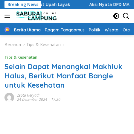
Langsung
s Tuntut Upah Layak
Breaking News
Aksi Nyata DPD MAI Tanggamus: 
ke
konten
Home
Berita Utama
Ragam Tanggamus
Politik
Wisata
Oto &
Beranda
Tips & Kesehatan
Tips & Kesehatan
Selain Dapat Menangkal Makhluk
Halus, Berikut Manfaat Bangle
untuk Kesehatan
Zepta Heryadi
24 Desember 2024 | 17:20