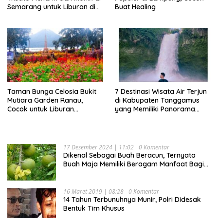
Semarang untuk Liburan di
Buat Healing
Akhir Pekan
Taman Bunga Celosia Bukit
7 Destinasi Wisata Air Terjun
Mutiara Garden Ranau,
di Kabupaten Tanggamus
Cocok untuk Liburan
yang Memiliki Panorama
Keluarga
Indah Nan Mempesona
17 Desember 2024 | 11:02
0 Komentar
Dikenal Sebagai Buah Beracun, Ternyata
Buah Maja Memiliki Beragam Manfaat Bagi
Kesehatan
16 Maret 2019 | 08:28
0 Komentar
14 Tahun Terbunuhnya Munir, Polri Didesak
Bentuk Tim Khusus