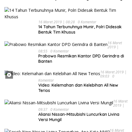
Kesehatan
16 Maret 2019 | 08:28
0 Komentar
14 Tahun Terbunuhnya Munir, Polri Didesak
Bentuk Tim Khusus
16 Maret
2019 |
08:55
0 Komentar
Prabowo Resmikan Kantor DPD Gerindra di
Banten
16 Maret 2019 |
09:03
0
Komentar
Video: Kelemahan dan Kelebihan All New
Terios
16 Maret
2019 |
09:37
0 Komentar
Aliansi Nissan-Mitsubishi Luncurkan Livina
Versi Mungil
16 Maret