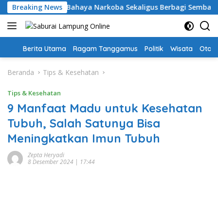
Langsung
amus: Edukasi Bahaya Narkoba Sekaligus Berbagi Sembako
Breaking News
ke
konten
Home
Berita Utama
Ragam Tanggamus
Politik
Wisata
Oto &
Beranda
Tips & Kesehatan
Tips & Kesehatan
9 Manfaat Madu untuk Kesehatan
Tubuh, Salah Satunya Bisa
Meningkatkan Imun Tubuh
Zepta Heryadi
8 Desember 2024 | 17:44