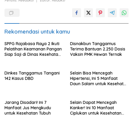
Penulis: Reedaksi
Editor: Redaksi
Rekomendasi untuk kamu
SPPG Rajabasa Raya 2 Ikuti
Disnakbun Tanggamus
Pelatihan Keamanan Pangan
Terima Bantuan 2.250 Dosis
Siap Saji di Dinas Kesehatan
Vaksin PMK Hewan Ternak
Kota Bandar Lampung
Dinkes Tanggamus Tangani
Selain Bisa Mencegah
142 Kasus DBD
Hipertensi, Ini 5 Manfaat
Daun Salam untuk Kesehatan
Tubuh
Jarang Disadari! Ini 7
Selain Dapat Mencegah
Manfaat Jus Mengkudu
Kanker! Ini 10 Manfaat
untuk Kesehatan Tubuh
Ciplukan untuk Kesehatan
Tubuh