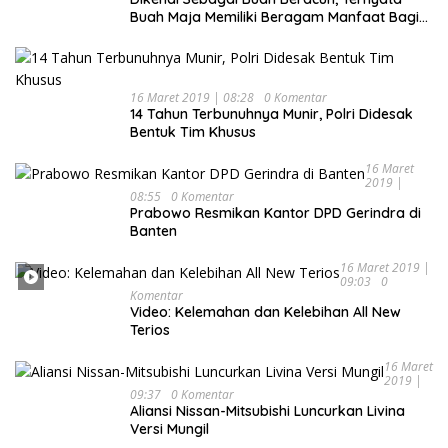
Buah Maja Memiliki Beragam Manfaat Bagi
Kesehatan
16 Maret 2019 | 08:28
0 Komentar
14 Tahun Terbunuhnya Munir, Polri Didesak
Bentuk Tim Khusus
16 Maret
2019 |
08:55
0 Komentar
Prabowo Resmikan Kantor DPD Gerindra di
Banten
16 Maret 2019 |
09:03
0
Komentar
Video: Kelemahan dan Kelebihan All New
Terios
16 Maret
2019 |
09:37
0 Komentar
Aliansi Nissan-Mitsubishi Luncurkan Livina
Versi Mungil