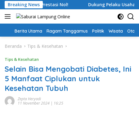
Langsung
Tukin Besar, Prestasi Nol!
Breaking News
Dukung Pelaku Usaha Perik
ke
konten
Home
Berita Utama
Ragam Tanggamus
Politik
Wisata
Oto &
Beranda
Tips & Kesehatan
Tips & Kesehatan
Selain Bisa Mengobati Diabetes, Ini
5 Manfaat Ciplukan untuk
Kesehatan Tubuh
Zepta Heryadi
11 November 2024 | 16:25