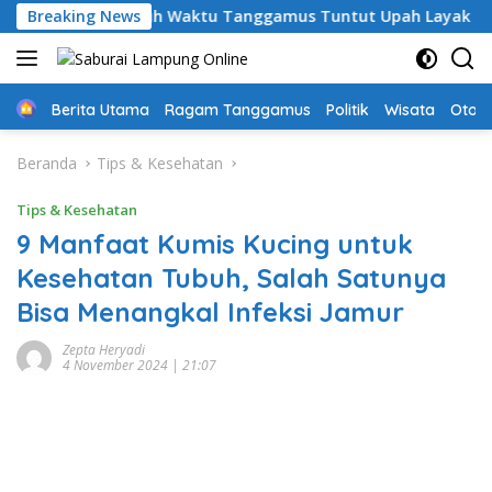
Langsung
, Guru PPPK Paruh Waktu Tanggamus Tuntut Upah Layak
Breaking News
ke
konten
Home
Berita Utama
Ragam Tanggamus
Politik
Wisata
Oto &
Beranda
Tips & Kesehatan
Tips & Kesehatan
9 Manfaat Kumis Kucing untuk
Kesehatan Tubuh, Salah Satunya
Bisa Menangkal Infeksi Jamur
Zepta Heryadi
4 November 2024 | 21:07