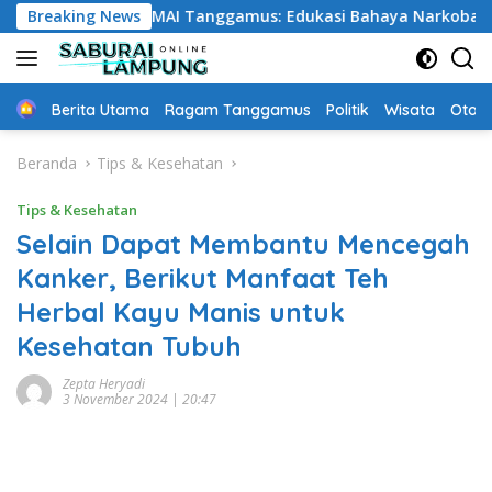
Langsung
ata DPD MAI Tanggamus: Edukasi Bahaya Narkoba Sekaligus B
Breaking News
ke
konten
Home
Berita Utama
Ragam Tanggamus
Politik
Wisata
Oto &
Beranda
Tips & Kesehatan
Tips & Kesehatan
Selain Dapat Membantu Mencegah
Kanker, Berikut Manfaat Teh
Herbal Kayu Manis untuk
Kesehatan Tubuh
Zepta Heryadi
3 November 2024 | 20:47