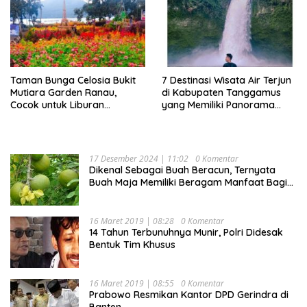
Taman Bunga Celosia Bukit
7 Destinasi Wisata Air Terjun
Mutiara Garden Ranau,
di Kabupaten Tanggamus
Cocok untuk Liburan
yang Memiliki Panorama
Keluarga
Indah Nan Mempesona
17 Desember 2024 | 11:02
0 Komentar
Dikenal Sebagai Buah Beracun, Ternyata
Buah Maja Memiliki Beragam Manfaat Bagi
Kesehatan
16 Maret 2019 | 08:28
0 Komentar
14 Tahun Terbunuhnya Munir, Polri Didesak
Bentuk Tim Khusus
16 Maret 2019 | 08:55
0 Komentar
Prabowo Resmikan Kantor DPD Gerindra di
Banten