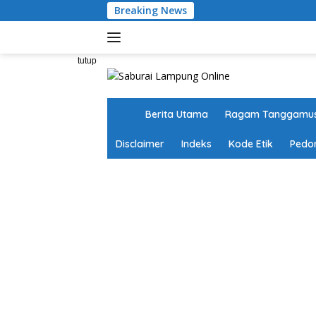
Langsung
Breaking News
ke
konten
tutup
H
Berita Utama
Ragam Tanggamu
o
m
Disclaimer
Indeks
Kode Etik
Pedo
e