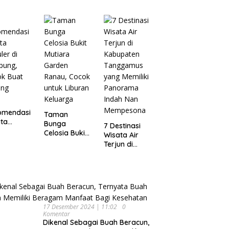
Wisata
pung
Dijamin Enak
Menarik dan
Ikonik di
Semarang
untuk Liburan
di Akhir
Pekan
omendasi
Taman
ta
Bunga
7 Destinasi
ler di
Celosia Bukit
Wisata Air
pung,
Mutiara
Terjun di
ok Buat
Garden
Kabupaten
ing
Ranau, Cocok
Tanggamus
untuk Liburan
yang Memiliki
Keluarga
Panorama
Indah Nan
Mempesona
17 Desember 2024 | 11:02
0
Komentar
Dikenal Sebagai Buah Beracun,