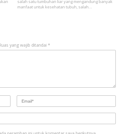
ukan
salah satu tumbuhan liar yang mengandung banyak
manfaat untuk kesehatan tubuh, salah…
Ruas yang wajib ditandai
*
ada peramban ini untuk komentar saya berikutnya.