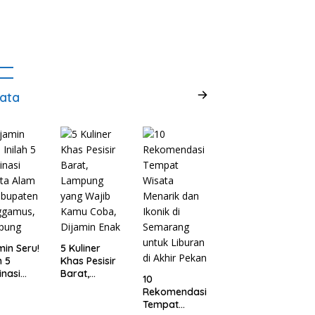
ata
min Seru!
5 Kuliner
h 5
Khas Pesisir
inasi
Barat,
10
ta Alam
Lampung
Rekomendasi
abupaten
yang Wajib
Tempat
ggamus,
Kamu Coba,