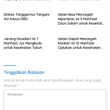
Kota Bandar Lampung
Dinkes Tanggamus Tangani
Selain Bisa Mencegah
142 Kasus DBD
Hipertensi, Ini 5 Manfaat
Daun Salam untuk Kesehatan
Tubuh
Jarang Disadari! Ini 7
Selain Dapat Mencegah
Manfaat Jus Mengkudu
Kanker! Ini 10 Manfaat
untuk Kesehatan Tubuh
Ciplukan untuk Kesehatan
Tubuh
Tinggalkan Balasan
Alamat email Anda tidak akan dipublikasikan.
Ruas yang wajib
ditandai
*