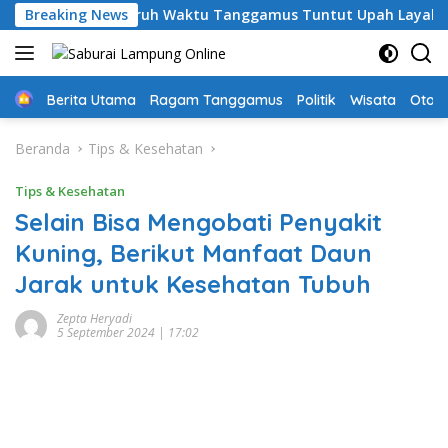
Langsung
i, Guru PPPK Paruh Waktu Tanggamus Tuntut Upah Layak
Breaking News
ke
konten
Home
Berita Utama
Ragam Tanggamus
Politik
Wisata
Oto &
Beranda
Tips & Kesehatan
Tips & Kesehatan
Selain Bisa Mengobati Penyakit
Kuning, Berikut Manfaat Daun
Jarak untuk Kesehatan Tubuh
Zepta Heryadi
5 September 2024 | 17:02