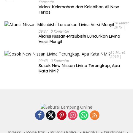
Komentar
Video: Kelemahan dan Kelebihan All New
Terios
16 Maret
2019 |
09:37
0 Komentar
Aliansi Nissan-Mitsubishi Luncurkan Livina
Versi Mungil
16 Maret
2019 |
09:43
0 Komentar
Sosok New Nissan Livina Terungkap, Apa
Kata NMI?
Indeks
Kode Etik
Privacy Policy
Redaksi
Disclaimer