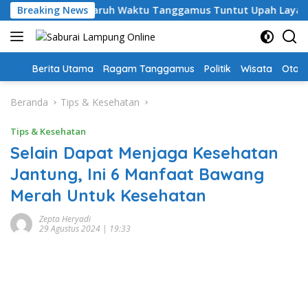
Langsung
ari, Guru PPPK Paruh Waktu Tanggamus Tuntut Upah Layak
Breaking News
ke
konten
Home
Berita Utama
Ragam Tanggamus
Politik
Wisata
Oto &
Beranda
Tips & Kesehatan
Tips & Kesehatan
Selain Dapat Menjaga Kesehatan
Jantung, Ini 6 Manfaat Bawang
Merah Untuk Kesehatan
Zepta Heryadi
29 Agustus 2024 | 19:33