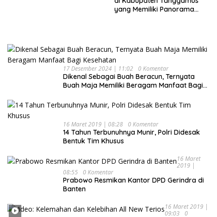
di Kabupaten Tanggamus
yang Memiliki Panorama
Indah Nan Mempesona
17 Desember 2024 | 11:02
0 Komentar
Dikenal Sebagai Buah Beracun, Ternyata
Buah Maja Memiliki Beragam Manfaat Bagi
Kesehatan
16 Maret 2019 | 08:28
0 Komentar
14 Tahun Terbunuhnya Munir, Polri Didesak
Bentuk Tim Khusus
16 Maret
2019 |
08:55
0 Komentar
Prabowo Resmikan Kantor DPD Gerindra di
Banten
16 Maret 2019 |
09:03
0