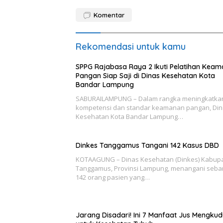
Komentar
Rekomendasi untuk kamu
SPPG Rajabasa Raya 2 Ikuti Pelatihan Kea
Pangan Siap Saji di Dinas Kesehatan Kota
Bandar Lampung
SABURAILAMPUNG – Dalam rangka meningkatka
kompetensi dan standar keamanan pangan, Di
Kesehatan Kota Bandar Lampung…
Dinkes Tanggamus Tangani 142 Kasus DBD
KOTAAGUNG – Dinas Kesehatan (Dinkes) Kabup
Tanggamus, Provinsi Lampung, menangani seb
142 orang pasien yang…
Jarang Disadari! Ini 7 Manfaat Jus Mengkud