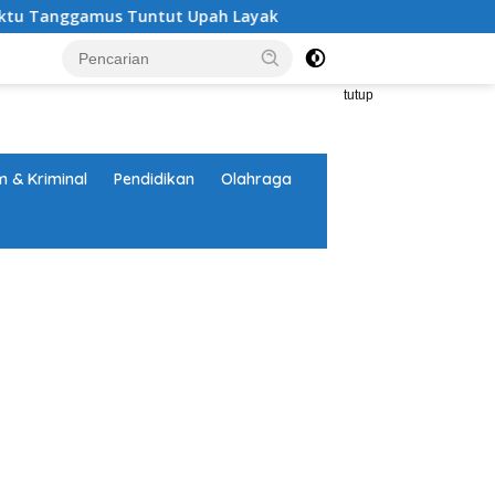
gamus Tuntut Upah Layak
Aksi Nyata DPD MAI Tanggamu
tutup
 & Kriminal
Pendidikan
Olahraga