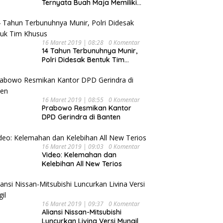
Ternyata Buah Maja Memiliki
Beragam Manfaat Bagi
Kesehatan
16 Maret 2019 | 08:28
0 Komentar
14 Tahun Terbunuhnya Munir,
Polri Didesak Bentuk Tim
Khusus
16 Maret 2019 | 08:55
0 Komentar
Prabowo Resmikan Kantor
DPD Gerindra di Banten
16 Maret 2019 | 09:03
0 Komentar
Video: Kelemahan dan
Kelebihan All New Terios
16 Maret 2019 | 09:37
0 Komentar
Aliansi Nissan-Mitsubishi
Luncurkan Livina Versi Mungil