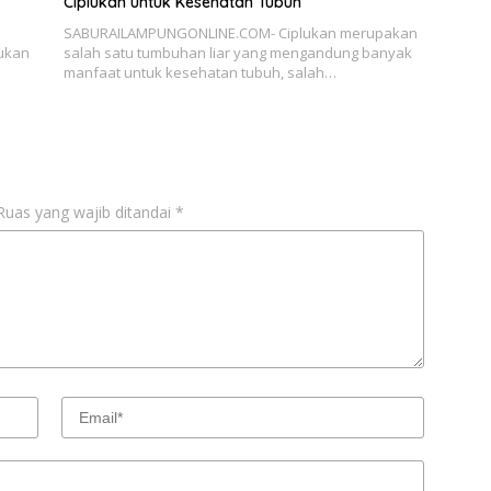
Ciplukan untuk Kesehatan Tubuh
SABURAILAMPUNGONLINE.COM- Ciplukan merupakan
ukan
salah satu tumbuhan liar yang mengandung banyak
manfaat untuk kesehatan tubuh, salah…
Ruas yang wajib ditandai
*