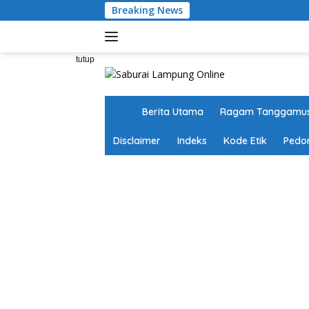
Langsung
Breaking News
ke
konten
tutup
H
Berita Utama
Ragam Tanggamu
o
m
Disclaimer
Indeks
Kode Etik
Pedo
e