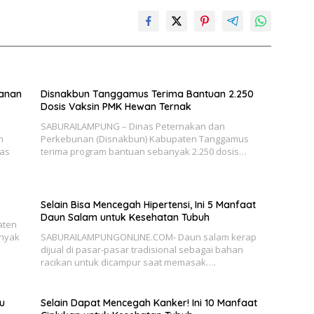
manan
Disnakbun Tanggamus Terima Bantuan 2.250
Dosis Vaksin PMK Hewan Ternak
SABURAILAMPUNG – Dinas Peternakan dan
n
Perkebunan (Disnakbun) Kabupaten Tanggamus
nas
terima program bantuan sebanyak 2.250 dosis…
Selain Bisa Mencegah Hipertensi, Ini 5 Manfaat
Daun Salam untuk Kesehatan Tubuh
aten
anyak
SABURAILAMPUNGONLINE.COM- Daun salam kerap
dijual di pasar-pasar tradisional sebagai bahan
racikan untuk dicampur saat memasak….
u
Selain Dapat Mencegah Kanker! Ini 10 Manfaat