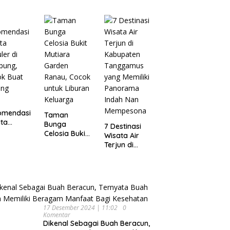
Wisata
pung
Dijamin Enak
Menarik dan
Ikonik di
Semarang
untuk Liburan
di Akhir
Pekan
omendasi
Taman
ta
Bunga
7 Destinasi
ler di
Celosia Bukit
Wisata Air
pung,
Mutiara
Terjun di
ok Buat
Garden
Kabupaten
ing
Ranau, Cocok
Tanggamus
untuk Liburan
yang Memiliki
Keluarga
Panorama
Indah Nan
Mempesona
17 Desember 2024 | 11:02
0
Komentar
Dikenal Sebagai Buah Beracun,