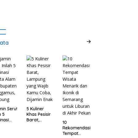
ata
min Seru!
5 Kuliner
h 5
Khas Pesisir
inasi
Barat,
10
ta Alam
Lampung
Rekomendasi
abupaten
yang Wajib
Tempat
ggamus,
Kamu Coba,