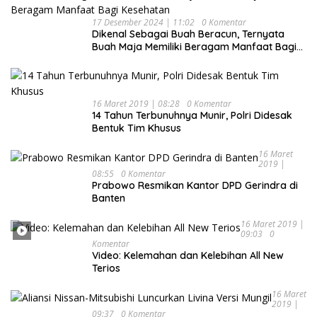
17 Desember 2024 | 11:02
0 Komentar
Dikenal Sebagai Buah Beracun, Ternyata
Buah Maja Memiliki Beragam Manfaat Bagi
Kesehatan
16 Maret 2019 | 08:28
0 Komentar
14 Tahun Terbunuhnya Munir, Polri Didesak
Bentuk Tim Khusus
16 Maret
2019 |
08:55
0 Komentar
Prabowo Resmikan Kantor DPD Gerindra di
Banten
16 Maret 2019 |
09:03
0
Komentar
Video: Kelemahan dan Kelebihan All New
Terios
16 Maret
2019 |
09:37
0 Komentar