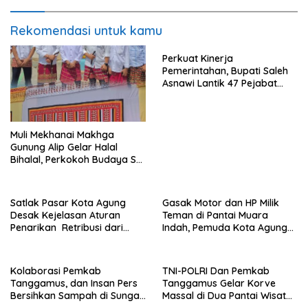
Rekomendasi untuk kamu
Perkuat Kinerja
Pemerintahan, Bupati Saleh
Asnawi Lantik 47 Pejabat
Pemkab Tanggamus
Muli Mekhanai Makhga
Gunung Alip Gelar Halal
Bihalal, Perkokoh Budaya Sai
Batin di Tanggamus
Satlak Pasar Kota Agung
Gasak Motor dan HP Milik
Desak Kejelasan Aturan
Teman di Pantai Muara
Penarikan Retribusi dari
Indah, Pemuda Kota Agung
Bupati
Diciduk Polisi
Kolaborasi Pemkab
TNI-POLRI Dan Pemkab
Tanggamus, dan Insan Pers
Tanggamus Gelar Korve
Bersihkan Sampah di Sungai
Massal di Dua Pantai Wisata
Way Awi
Unggulan