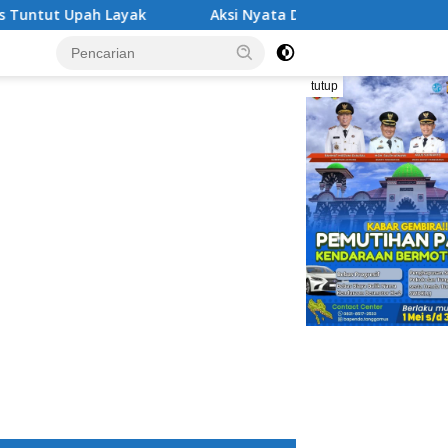
h Layak
Aksi Nyata DPD MAI Tanggamus: Edukasi Bahay
tutup