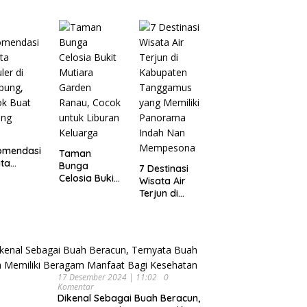
Wisata
pung
Dijamin Enak
Menarik dan
Ikonik di
Semarang
untuk Liburan
di Akhir
Pekan
omendasi
Taman
ta
Bunga
7 Destinasi
ler di
Celosia Bukit
Wisata Air
pung,
Mutiara
Terjun di
ok Buat
Garden
Kabupaten
ing
Ranau, Cocok
Tanggamus
untuk Liburan
yang Memiliki
Keluarga
Panorama
Indah Nan
Mempesona
17 Desember 2024 | 11:02
0
Komentar
Dikenal Sebagai Buah Beracun,