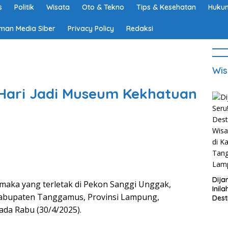
s
Politik
Wisata
Oto & Tekno
Tips & Kesehatan
Hukum
man Media Siber
Privacy Policy
Redaksi
Wis
 Hari Jadi Museum Kekhatuan
Dija
aka yang terletak di Pekon Sanggi Unggak,
Inila
abupaten Tanggamus, Provinsi Lampung,
Dest
Wisa
pada Rabu (30/4/2025).
di K
Tan