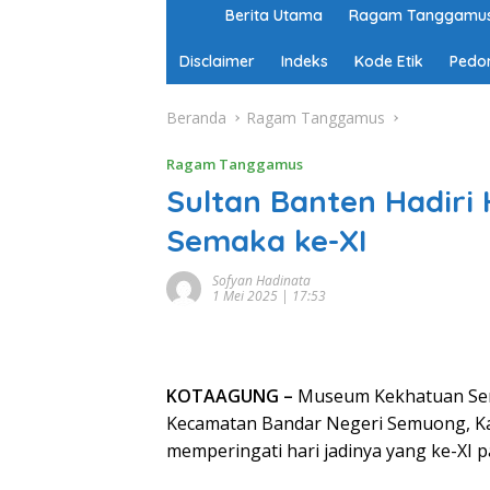
H
Berita Utama
Ragam Tanggamu
o
m
Disclaimer
Indeks
Kode Etik
Pedo
e
Beranda
Ragam Tanggamus
Ragam Tanggamus
Sultan Banten Hadiri
Semaka ke-XI
Sofyan Hadinata
1 Mei 2025 | 17:53
KOTAAGUNG –
Museum Kekhatuan Sem
Kecamatan Bandar Negeri Semuong, K
memperingati hari jadinya yang ke-XI 