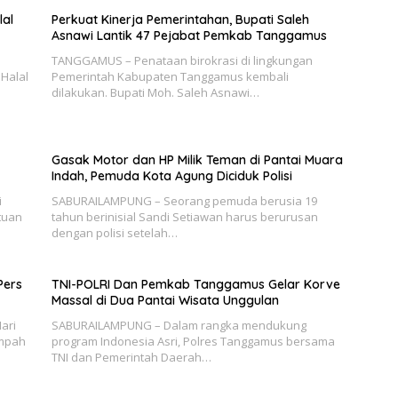
lal
Perkuat Kinerja Pemerintahan, Bupati Saleh
Asnawi Lantik 47 Pejabat Pemkab Tanggamus
TANGGAMUS – Penataan birokrasi di lingkungan
Halal
Pemerintah Kabupaten Tanggamus kembali
dilakukan. Bupati Moh. Saleh Asnawi…
Gasak Motor dan HP Milik Teman di Pantai Muara
Indah, Pemuda Kota Agung Diciduk Polisi
i
SABURAILAMPUNG – Seorang pemuda berusia 19
tuan
tahun berinisial Sandi Setiawan harus berurusan
dengan polisi setelah…
Pers
TNI-POLRI Dan Pemkab Tanggamus Gelar Korve
Massal di Dua Pantai Wisata Unggulan
ari
SABURAILAMPUNG – Dalam rangka mendukung
ampah
program Indonesia Asri, Polres Tanggamus bersama
TNI dan Pemerintah Daerah…