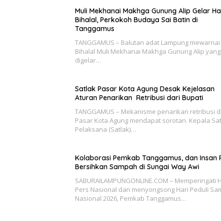
Muli Mekhanai Makhga Gunung Alip Gelar Ha
Bihalal, Perkokoh Budaya Sai Batin di
Tanggamus
TANGGAMUS – Balutan adat Lampung mewarnai 
Bihalal Muli Mekhanai Makhga Gunung Alip yang
digelar…
Satlak Pasar Kota Agung Desak Kejelasan
Aturan Penarikan Retribusi dari Bupati
TANGGAMUS – Mekanisme penarikan retribusi d
Pasar Kota Agung mendapat sorotan. Kepala Sa
Pelaksana (Satlak)…
Kolaborasi Pemkab Tanggamus, dan Insan 
Bersihkan Sampah di Sungai Way Awi
SABURAILAMPUNGONLINE.COM – Memperingati H
Pers Nasional dan menyongsong Hari Peduli S
Nasional 2026, Pemkab Tanggamus…