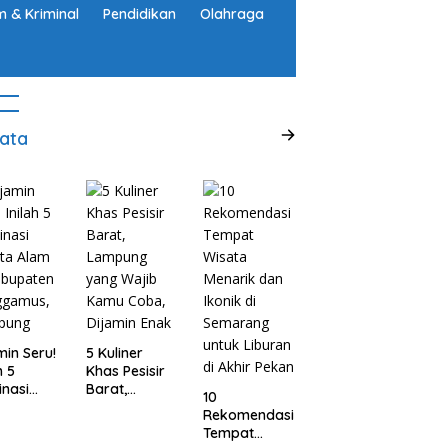
 & Kriminal
Pendidikan
Olahraga
ata
min Seru!
5 Kuliner
h 5
Khas Pesisir
inasi
Barat,
10
ta Alam
Lampung
Rekomendasi
abupaten
yang Wajib
Tempat
ggamus,
Kamu Coba,