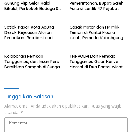
Gunung Alip Gelar Halal
Pemerintahan, Bupati Saleh
Bihalal, Perkokoh Budaya Sai
Asnawi Lantik 47 Pejabat
Batin di Tanggamus
Pemkab Tanggamus
Satlak Pasar Kota Agung
Gasak Motor dan HP Milik
Desak Kejelasan Aturan
Teman di Pantai Muara
Penarikan Retribusi dari
Indah, Pemuda Kota Agung
Bupati
Diciduk Polisi
Kolaborasi Pemkab
TNI-POLRI Dan Pemkab
Tanggamus, dan Insan Pers
Tanggamus Gelar Korve
Bersihkan Sampah di Sungai
Massal di Dua Pantai Wisata
Way Awi
Unggulan
Tinggalkan Balasan
Alamat email Anda tidak akan dipublikasikan.
Ruas yang wajib
ditandai
*