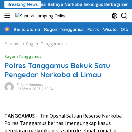
Langsung
nggamus: Edukasi Bahaya Narkoba Sekaligus Berbagi Sembako
Breaking News
ke
konten
Home
Berita Utama
Ragam Tanggamus
Politik
Wisata
Oto &
Beranda
Ragam Tanggamus
Ragam Tanggamus
Polres Tanggamus Bekuk Satu
Pengedar Narkoba di Limau
Sofyan Hadinata
13 Maret 2025 | 12:24
TANGGAMUS –
Tim Opsnal Satuan Reserse Narkoba
Polres Tanggamus berhasil mengungkap kasus
peredaran narkotika jenis sabu di sebuah rumah di