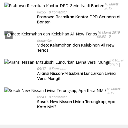
16 Maret
2019 |
08:55
0 Komentar
Prabowo Resmikan Kantor DPD Gerindra di
Banten
16 Maret 2019 |
09:03
0
Komentar
Video: Kelemahan dan Kelebihan All New
Terios
16 Maret
2019 |
09:37
0 Komentar
Aliansi Nissan-Mitsubishi Luncurkan Livina
Versi Mungil
16 Maret
2019 |
09:43
0 Komentar
Sosok New Nissan Livina Terungkap, Apa
Kata NMI?