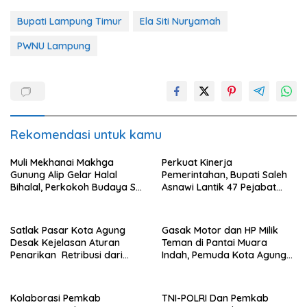
Bupati Lampung Timur
Ela Siti Nuryamah
PWNU Lampung
Rekomendasi untuk kamu
Muli Mekhanai Makhga
Perkuat Kinerja
Gunung Alip Gelar Halal
Pemerintahan, Bupati Saleh
Bihalal, Perkokoh Budaya Sai
Asnawi Lantik 47 Pejabat
Batin di Tanggamus
Pemkab Tanggamus
Satlak Pasar Kota Agung
Gasak Motor dan HP Milik
Desak Kejelasan Aturan
Teman di Pantai Muara
Penarikan Retribusi dari
Indah, Pemuda Kota Agung
Bupati
Diciduk Polisi
Kolaborasi Pemkab
TNI-POLRI Dan Pemkab