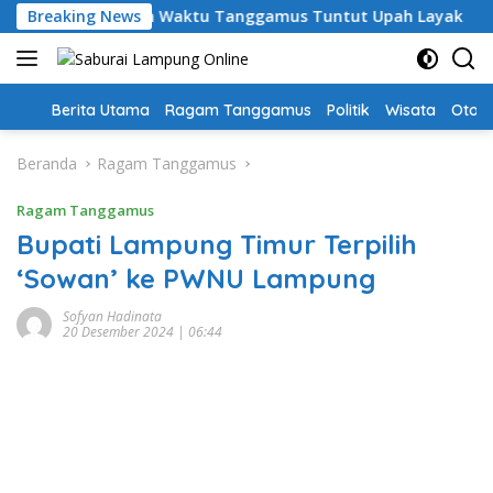
Langsung
, Guru PPPK Paruh Waktu Tanggamus Tuntut Upah Layak
Breaking News
ke
konten
Home
Berita Utama
Ragam Tanggamus
Politik
Wisata
Oto &
Beranda
Ragam Tanggamus
Ragam Tanggamus
Bupati Lampung Timur Terpilih
‘Sowan’ ke PWNU Lampung
Sofyan Hadinata
20 Desember 2024 | 06:44