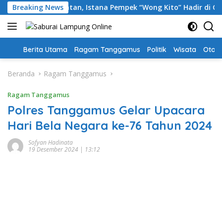
Langsung
 Sumatra Selatan, Istana Pempek “Wong Kito” Hadir di Gisting
Breaking News
ke
konten
Home
Berita Utama
Ragam Tanggamus
Politik
Wisata
Oto &
Beranda
Ragam Tanggamus
Ragam Tanggamus
Polres Tanggamus Gelar Upacara
Hari Bela Negara ke-76 Tahun 2024
Sofyan Hadinata
19 Desember 2024 | 13:12