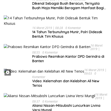
Dikenal Sebagai Buah Beracun, Ternyata
Buah Maja Memiliki Beragam Manfaat Bagi
Kesehatan
16 Maret 2019 | 08:28
0 Komentar
14 Tahun Terbunuhnya Munir, Polri Didesak
Bentuk Tim Khusus
16 Maret
2019 |
08:55
0 Komentar
Prabowo Resmikan Kantor DPD Gerindra di
Banten
16 Maret 2019 |
09:03
0
Komentar
Video: Kelemahan dan Kelebihan All New
Terios
16 Maret
2019 |
09:37
0 Komentar
Aliansi Nissan-Mitsubishi Luncurkan Livina
Versi Mungil