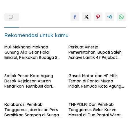
Rekomendasi untuk kamu
Muli Mekhanai Makhga
Perkuat Kinerja
Gunung Alip Gelar Halal
Pemerintahan, Bupati Saleh
Bihalal, Perkokoh Budaya Sai
Asnawi Lantik 47 Pejabat
Batin di Tanggamus
Pemkab Tanggamus
Satlak Pasar Kota Agung
Gasak Motor dan HP Milik
Desak Kejelasan Aturan
Teman di Pantai Muara
Penarikan Retribusi dari
Indah, Pemuda Kota Agung
Bupati
Diciduk Polisi
Kolaborasi Pemkab
TNI-POLRI Dan Pemkab
Tanggamus, dan Insan Pers
Tanggamus Gelar Korve
Bersihkan Sampah di Sungai
Massal di Dua Pantai Wisata
Way Awi
Unggulan