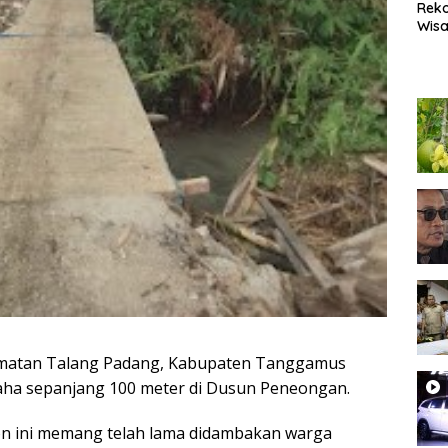
Rek
Wisa
Popu
Lam
Coc
Heal
atan Talang Padang, Kabupaten Tanggamus
aha sepanjang 100 meter di Dusun Peneongan.
on ini memang telah lama didambakan warga