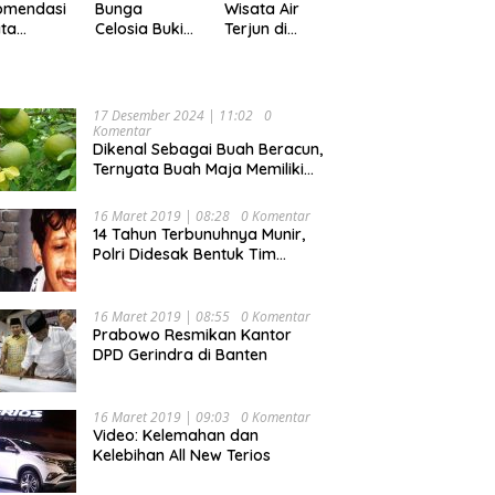
Pekan
omendasi
Bunga
Wisata Air
ta
Celosia Bukit
Terjun di
ler di
Mutiara
Kabupaten
pung,
Garden
Tanggamus
ok Buat
Ranau, Cocok
yang Memiliki
ing
untuk Liburan
Panorama
17 Desember 2024 | 11:02
0
Keluarga
Indah Nan
Komentar
Mempesona
Dikenal Sebagai Buah Beracun,
Ternyata Buah Maja Memiliki
Beragam Manfaat Bagi
Kesehatan
16 Maret 2019 | 08:28
0 Komentar
14 Tahun Terbunuhnya Munir,
Polri Didesak Bentuk Tim
Khusus
16 Maret 2019 | 08:55
0 Komentar
Prabowo Resmikan Kantor
DPD Gerindra di Banten
16 Maret 2019 | 09:03
0 Komentar
Video: Kelemahan dan
Kelebihan All New Terios