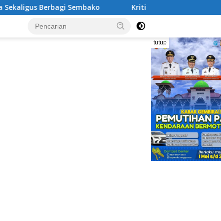
Sembako
Kritik Tajam Sekda Tanggamus: Tukin Besar, Pr
tutup