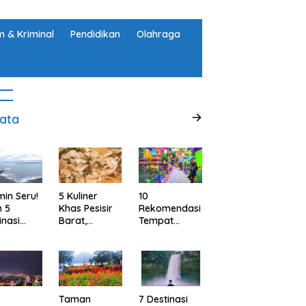
 & Kriminal
Pendidikan
Olahraga
ata
min Seru!
5 Kuliner
10
h 5
Khas Pesisir
Rekomendasi
inasi
Barat,
Tempat
ta Alam
Lampung
Wisata
abupaten
yang Wajib
Menarik dan
ggamus,
Kamu Coba,
Ikonik di
pung
Dijamin Enak
Semarang
untuk Liburan
di Akhir
Taman
7 Destinasi