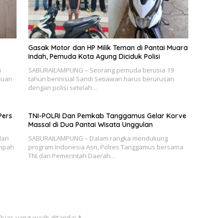
Gasak Motor dan HP Milik Teman di Pantai Muara
Indah, Pemuda Kota Agung Diciduk Polisi
i
SABURAILAMPUNG – Seorang pemuda berusia 19
tuan
tahun berinisial Sandi Setiawan harus berurusan
dengan polisi setelah…
Pers
TNI-POLRI Dan Pemkab Tanggamus Gelar Korve
Massal di Dua Pantai Wisata Unggulan
ari
SABURAILAMPUNG – Dalam rangka mendukung
ampah
program Indonesia Asri, Polres Tanggamus bersama
TNI dan Pemerintah Daerah…
Ruas yang wajib ditandai
*