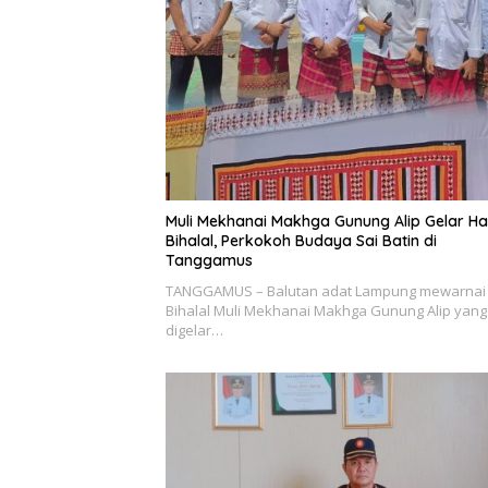
Muli Mekhanai Makhga Gunung Alip Gelar Ha
Bihalal, Perkokoh Budaya Sai Batin di
Tanggamus
TANGGAMUS – Balutan adat Lampung mewarnai 
Bihalal Muli Mekhanai Makhga Gunung Alip yang
digelar…