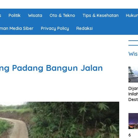
s
Politik
Wisata
Oto & Tekno
Tips & Kesehatan
Hukum
man Media Siber
Privacy Policy
Redaksi
Wis
ng Padang Bangun Jalan
Dija
Inila
Dest
Wisa
di K
Tan
Lam
6