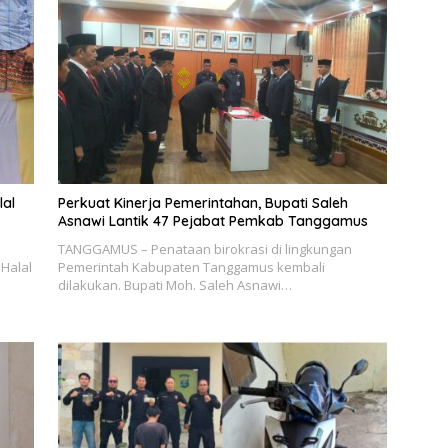
lal
Perkuat Kinerja Pemerintahan, Bupati Saleh
Asnawi Lantik 47 Pejabat Pemkab Tanggamus
TANGGAMUS – Penataan birokrasi di lingkungan
Halal
Pemerintah Kabupaten Tanggamus kembali
dilakukan. Bupati Moh. Saleh Asnawi…