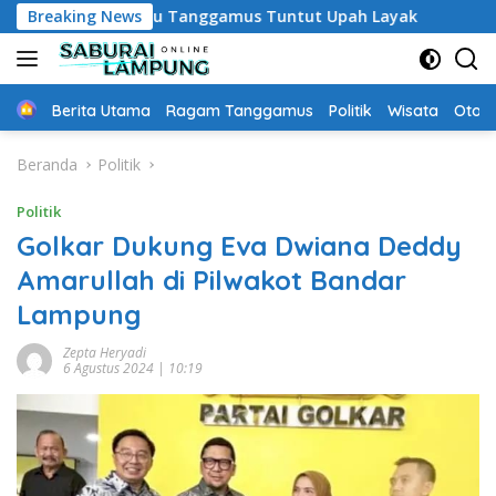
Langsung
K Paruh Waktu Tanggamus Tuntut Upah Layak
Breaking News
Aksi Nyat
ke
konten
Home
Berita Utama
Ragam Tanggamus
Politik
Wisata
Oto &
Beranda
Politik
Politik
Golkar Dukung Eva Dwiana Deddy
Amarullah di Pilwakot Bandar
Lampung
Zepta Heryadi
6 Agustus 2024 | 10:19