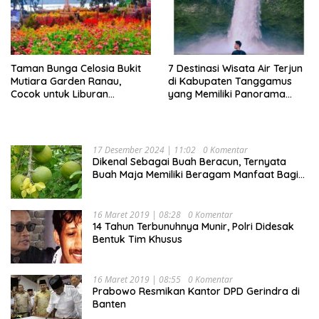
Taman Bunga Celosia Bukit
7 Destinasi Wisata Air Terjun
Mutiara Garden Ranau,
di Kabupaten Tanggamus
Cocok untuk Liburan
yang Memiliki Panorama
Keluarga
Indah Nan Mempesona
17 Desember 2024 | 11:02
0 Komentar
Dikenal Sebagai Buah Beracun, Ternyata
Buah Maja Memiliki Beragam Manfaat Bagi
Kesehatan
16 Maret 2019 | 08:28
0 Komentar
14 Tahun Terbunuhnya Munir, Polri Didesak
Bentuk Tim Khusus
16 Maret 2019 | 08:55
0 Komentar
Prabowo Resmikan Kantor DPD Gerindra di
Banten