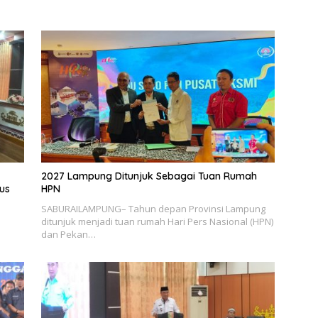
2027 Lampung Ditunjuk Sebagai Tuan Rumah
us
HPN
SABURAILAMPUNG– Tahun depan Provinsi Lampung
ditunjuk menjadi tuan rumah Hari Pers Nasional (HPN)
dan Pekan…