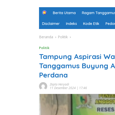
H
Berita Utama
Ragam Tanggamu
o
m
Disclaimer
Indeks
Kode Etik
Pedo
e
Beranda
Politik
Politik
Tampung Aspirasi Wa
Tanggamus Buyung Al
Perdana
Zepta Heryadi
11 Desember 2024 | 17:46