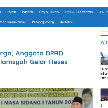
s
Politik
Wisata
Oto & Tekno
Tips & Kesehatan
Hukum
man Media Siber
Privacy Policy
Redaksi
Wis
rga, Anggota DPRD
amsyah Gelar Reses
Dija
Inila
Dest
Wisa
di K
Tan
Lam
6