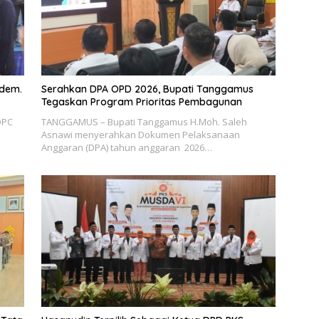
sdem.
Serahkan DPA OPD 2026, Bupati Tanggamus
Tegaskan Program Prioritas Pembagunan
DPC
TANGGAMUS – Bupati Tanggamus H.Moh. Saleh
Asnawi menyerahkan Dokumen Pelaksanaan
Anggaran (DPA) tahun anggaran 2026…