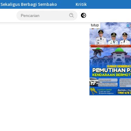
mbako
Kritik Tajam Sekda Tanggamus: Tukin Besar, Pres
tutup