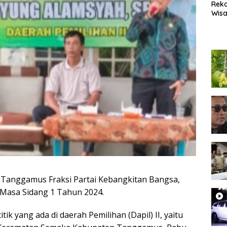
Rek
Wisa
Popu
Lam
Coc
Heal
anggamus Fraksi Partai Kebangkitan Bangsa,
Masa Sidang 1 Tahun 2024.
tik yang ada di daerah Pemilihan (Dapil) II, yaitu