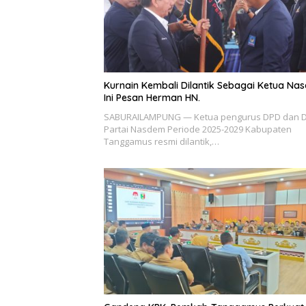
Kurnain Kembali Dilantik Sebagai Ketua Na
Ini Pesan Herman HN.
SABURAILAMPUNG — Ketua pengurus DPD dan 
Partai Nasdem Periode 2025-2029 Kabupaten
Tanggamus resmi dilantik,…