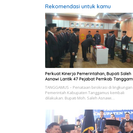
Rekomendasi untuk kamu
Perkuat Kinerja Pemerintahan, Bupati Saleh
Asnawi Lantik 47 Pejabat Pemkab Tanggam
TANGGAMUS – Penataan birokrasi di lingkungan
Pemerintah Kabupaten Tanggamus kembali
dilakukan. Bupati Moh. Saleh Asnawi…