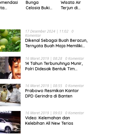
Pekan
omendasi
Bunga
Wisata Air
ta
Celosia Bukit
Terjun di
ler di
Mutiara
Kabupaten
pung,
Garden
Tanggamus
ok Buat
Ranau, Cocok
yang Memiliki
ing
untuk Liburan
Panorama
17 Desember 2024 | 11:02
0
Keluarga
Indah Nan
Komentar
Mempesona
Dikenal Sebagai Buah Beracun,
Ternyata Buah Maja Memiliki
Beragam Manfaat Bagi
Kesehatan
16 Maret 2019 | 08:28
0 Komentar
14 Tahun Terbunuhnya Munir,
Polri Didesak Bentuk Tim
Khusus
16 Maret 2019 | 08:55
0 Komentar
Prabowo Resmikan Kantor
DPD Gerindra di Banten
16 Maret 2019 | 09:03
0 Komentar
Video: Kelemahan dan
Kelebihan All New Terios