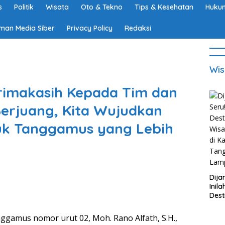
s
Politik
Wisata
Oto & Tekno
Tips & Kesehatan
Hukum
man Media Siber
Privacy Policy
Redaksi
Wis
erimakasih Kepada Tim dan
erjuang, Kita Wujudkan
uk Tanggamus yang Lebih
Dija
Inila
Dest
Wisa
di K
ggamus nomor urut 02, Moh. Rano Alfath, S.H.,
Tan