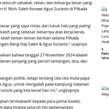
 seluruh sahabat, rekan, dan keluarga besar yang
Lam
H. Moh. Saleh Asnawi-Agus Suranto di Pilkada
esar yang saya cintai, dari lubuk hati yang paling
kasih yang sebesar-besarnya atas kerja keras,
g telah teman-teman berikan selama Pilkada
an Bang Haji Saleh & Agus Suranto,” ucapnya.
6
Rek
mpaikan bahwa tanggal 27 November 2024 adalah
Wisa
rjalanan panjang yang penuh tantangan, doa, dan
Popu
Lam
Coc
Heal
gan politik, tetapi tentang cita-cita mulia papa
as Agus, untuk mengabdi pada kampung halaman
osok yang kita kenal hari ini,” ungkapnya.
apkan terimakasih kepada para partai koalisi,
m data hingga seluruh tim pemenangan.