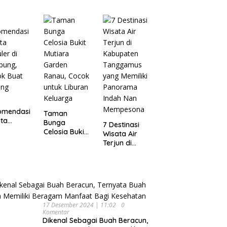
Wisata
pung
Dijamin Enak
Menarik dan
Ikonik di
Semarang
untuk Liburan
di Akhir
Pekan
omendasi
Taman
ta
Bunga
7 Destinasi
ler di
Celosia Bukit
Wisata Air
pung,
Mutiara
Terjun di
ok Buat
Garden
Kabupaten
ing
Ranau, Cocok
Tanggamus
untuk Liburan
yang Memiliki
Keluarga
Panorama
Indah Nan
Mempesona
17 Desember 2024 | 11:02
0
Komentar
Dikenal Sebagai Buah Beracun,