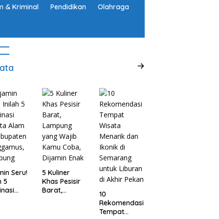
 & Kriminal
Pendidikan
Olahraga
ata
min Seru!
5 Kuliner
h 5
Khas Pesisir
inasi
Barat,
10
ta Alam
Lampung
Rekomendasi
abupaten
yang Wajib
Tempat
ggamus,
Kamu Coba,