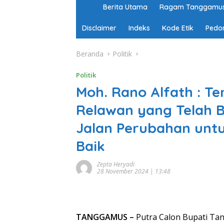
H
Berita Utama
Ragam Tanggamu
o
m
Disclaimer
Indeks
Kode Etik
Pedo
e
Beranda
Politik
Politik
Moh. Rano Alfath : T
Relawan yang Telah B
Jalan Perubahan unt
Baik
Zepta Heryadi
28 November 2024 | 13:48
TANGGAMUS –
Putra Calon Bupati Tan