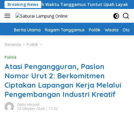
Langsung
i, Guru PPPK Paruh Waktu Tanggamus Tuntut Upah Layak
Breaking News
ke
konten
Home
Berita Utama
Ragam Tanggamus
Politik
Wisata
Oto &
Beranda
Politik
Politik
Atasi Pengangguran, Paslon
Nomor Urut 2: Berkomitmen
Ciptakan Lapangan Kerja Melalui
Pengembangan Industri Kreatif
Zepta Heryadi
16 Oktober 2024 | 17:32