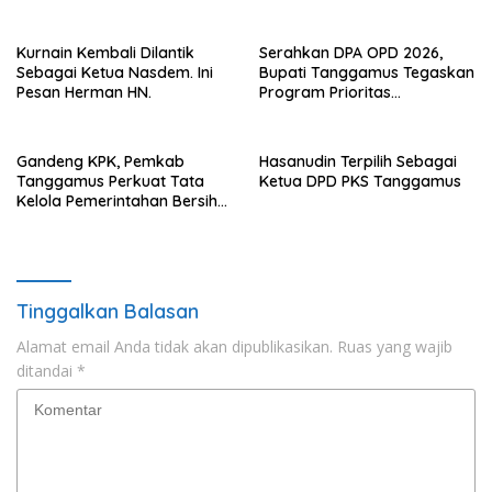
Pemkab Tanggamus
Kurnain Kembali Dilantik
Serahkan DPA OPD 2026,
Sebagai Ketua Nasdem. Ini
Bupati Tanggamus Tegaskan
Pesan Herman HN.
Program Prioritas
Pembagunan
Gandeng KPK, Pemkab
Hasanudin Terpilih Sebagai
Tanggamus Perkuat Tata
Ketua DPD PKS Tanggamus
Kelola Pemerintahan Bersih
Anti Korupsi
Tinggalkan Balasan
Alamat email Anda tidak akan dipublikasikan.
Ruas yang wajib
ditandai
*