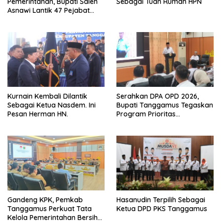
Pemerintahan, Bupati Saleh
Sebagai Tuan Rumah HPN
Asnawi Lantik 47 Pejabat
Pemkab Tanggamus
Kurnain Kembali Dilantik
Serahkan DPA OPD 2026,
Sebagai Ketua Nasdem. Ini
Bupati Tanggamus Tegaskan
Pesan Herman HN.
Program Prioritas
Pembagunan
Gandeng KPK, Pemkab
Hasanudin Terpilih Sebagai
Tanggamus Perkuat Tata
Ketua DPD PKS Tanggamus
Kelola Pemerintahan Bersih