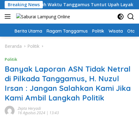
Langsung
ri, Guru PPPK Paruh Waktu Tanggamus Tuntut Upah Layak
Breaking News
ke
konten
Home
Berita Utama
Ragam Tanggamus
Politik
Wisata
Oto &
Beranda
Politik
Politik
Banyak Laporan ASN Tidak Netral
di Pilkada Tanggamus, H. Nuzul
Irsan : Jangan Salahkan Kami Jika
Kami Ambil Langkah Politik
Zepta Heryadi
16 Agustus 2024 | 13:43