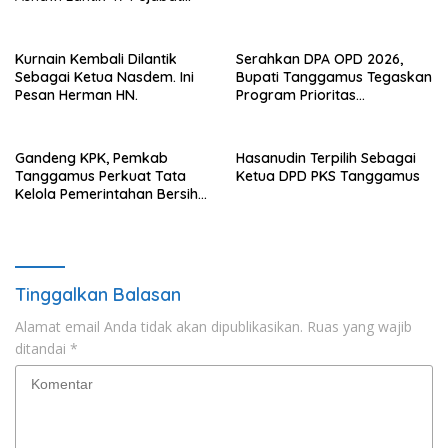
Pemkab Tanggamus
Kurnain Kembali Dilantik
Serahkan DPA OPD 2026,
Sebagai Ketua Nasdem. Ini
Bupati Tanggamus Tegaskan
Pesan Herman HN.
Program Prioritas
Pembagunan
Gandeng KPK, Pemkab
Hasanudin Terpilih Sebagai
Tanggamus Perkuat Tata
Ketua DPD PKS Tanggamus
Kelola Pemerintahan Bersih
Anti Korupsi
Tinggalkan Balasan
Alamat email Anda tidak akan dipublikasikan.
Ruas yang wajib
ditandai
*