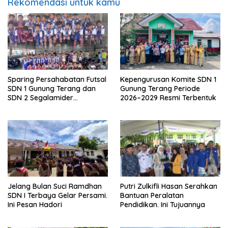
Rekomendasi untuk kamu
Sparing Persahabatan Futsal
Kepengurusan Komite SDN 1
SDN 1 Gunung Terang dan
Gunung Terang Periode
SDN 2 Segalamider
2026–2029 Resmi Terbentuk
Berlangsung Seru dan Penuh
Sportivitas
Jelang Bulan Suci Ramdhan
Putri Zulkifli Hasan Serahkan
SDN I Terbaya Gelar Persami.
Bantuan Peralatan
Ini Pesan Hadori
Pendidikan. Ini Tujuannya