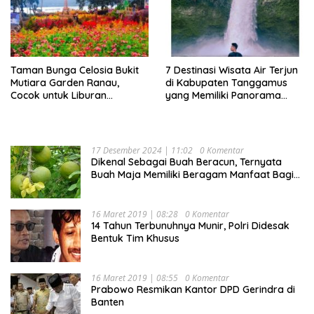
Taman Bunga Celosia Bukit
7 Destinasi Wisata Air Terjun
Mutiara Garden Ranau,
di Kabupaten Tanggamus
Cocok untuk Liburan
yang Memiliki Panorama
Keluarga
Indah Nan Mempesona
17 Desember 2024 | 11:02
0 Komentar
Dikenal Sebagai Buah Beracun, Ternyata
Buah Maja Memiliki Beragam Manfaat Bagi
Kesehatan
16 Maret 2019 | 08:28
0 Komentar
14 Tahun Terbunuhnya Munir, Polri Didesak
Bentuk Tim Khusus
16 Maret 2019 | 08:55
0 Komentar
Prabowo Resmikan Kantor DPD Gerindra di
Banten