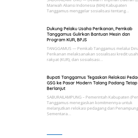
Marwah Aliansi Indonesia (MAI) Kabupaten
Tanggamus menggelar sosialisasi tentang…
Dukung Pelaku Usaha Perikanan, Pemkab
Tanggamus Gulirkan Bantuan Mesin dan
Program KUR, BPJS
TANGGAMUS — Pemkab Tanggamus melalui Din
Perikanan melaksanakan sosialisasi kredit usa
rakyat (KUR), dan sosialisasi…
Bupati Tanggamus Tegaskan Relokasi Ped
GSG ke Pasar Modern Talang Padang Tetap
Berlanjut
SABURAILAMPUNG – Pemerintah Kabupaten (Pe
Tanggamus menegaskan komitmennya untuk
melanjutkan relokasi pedagang dari Penampun
Sementara…