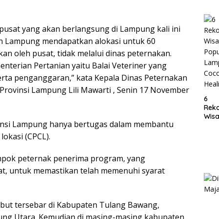
Lam
pusat yang akan berlangsung di Lampung kali ini
n Lampung mendapatkan alokasi untuk 60
kan oleh pusat, tidak melalui dinas peternakan.
enterian Pertanian yaitu Balai Veteriner yang
rta penganggaran,” kata Kepala Dinas Peternakan
rovinsi Lampung Lili Mawarti , Senin 17 November
6
Rek
Wisa
insi Lampung hanya bertugas dalam membantu
Popu
Lam
 lokasi (CPCL).
Coc
Heal
lompok peternak penerima program, yang
at, untuk memastikan telah memenuhi syarat
but tersebar di Kabupaten Tulang Bawang,
ng Utara. Kemudian di masing-masing kabupaten,