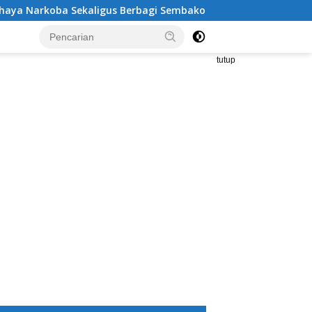
 Sekaligus Berbagi Sembako
Kritik Tajam Sekda Tangg
tutup