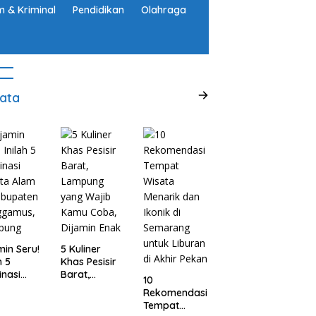
 & Kriminal
Pendidikan
Olahraga
ata
min Seru!
5 Kuliner
h 5
Khas Pesisir
inasi
Barat,
10
ta Alam
Lampung
Rekomendasi
abupaten
yang Wajib
Tempat
ggamus,
Kamu Coba,