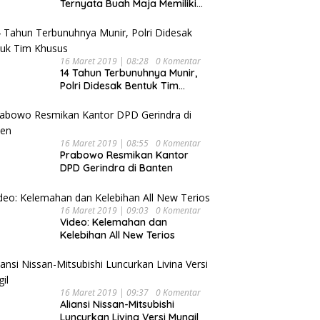
Ternyata Buah Maja Memiliki
Beragam Manfaat Bagi
Kesehatan
16 Maret 2019 | 08:28
0 Komentar
14 Tahun Terbunuhnya Munir,
Polri Didesak Bentuk Tim
Khusus
16 Maret 2019 | 08:55
0 Komentar
Prabowo Resmikan Kantor
DPD Gerindra di Banten
16 Maret 2019 | 09:03
0 Komentar
Video: Kelemahan dan
Kelebihan All New Terios
16 Maret 2019 | 09:37
0 Komentar
Aliansi Nissan-Mitsubishi
Luncurkan Livina Versi Mungil