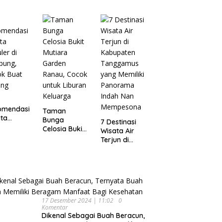
Wisata
pung
Dijamin Enak
Menarik dan
Ikonik di
Semarang
untuk Liburan
di Akhir
Pekan
omendasi
Taman
ta
Bunga
7 Destinasi
ler di
Celosia Bukit
Wisata Air
pung,
Mutiara
Terjun di
ok Buat
Garden
Kabupaten
ing
Ranau, Cocok
Tanggamus
untuk Liburan
yang Memiliki
Keluarga
Panorama
Indah Nan
Mempesona
17 Desember 2024 | 11:02
0
Komentar
Dikenal Sebagai Buah Beracun,