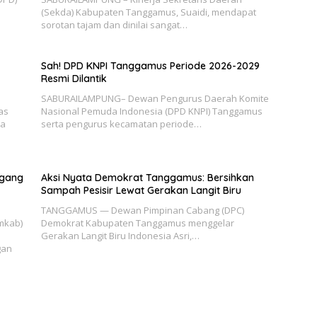
(Sekda) Kabupaten Tanggamus, Suaidi, mendapat
sorotan tajam dan dinilai sangat…
Sah! DPD KNPI Tanggamus Periode 2026-2029
Resmi Dilantik
SABURAILAMPUNG– Dewan Pengurus Daerah Komite
as
Nasional Pemuda Indonesia (DPD KNPI) Tanggamus
ha
serta pengurus kecamatan periode…
agang
Aksi Nyata Demokrat Tanggamus: Bersihkan
Sampah Pesisir Lewat Gerakan Langit Biru
TANGGAMUS — Dewan Pimpinan Cabang (DPC)
mkab)
Demokrat Kabupaten Tanggamus menggelar
Gerakan Langit Biru Indonesia Asri,…
gan