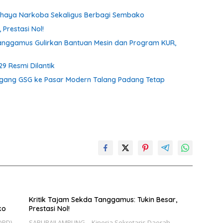
ahaya Narkoba Sekaligus Berbagi Sembako
Prestasi Nol!
anggamus Gulirkan Bantuan Mesin dan Program KUR,
9 Resmi Dilantik
gang GSG ke Pasar Modern Talang Padang Tetap
Kritik Tajam Sekda Tanggamus: Tukin Besar,
ko
Prestasi Nol!
DPD)
SABURAILAMPUNG – Kinerja Sekretaris Daerah