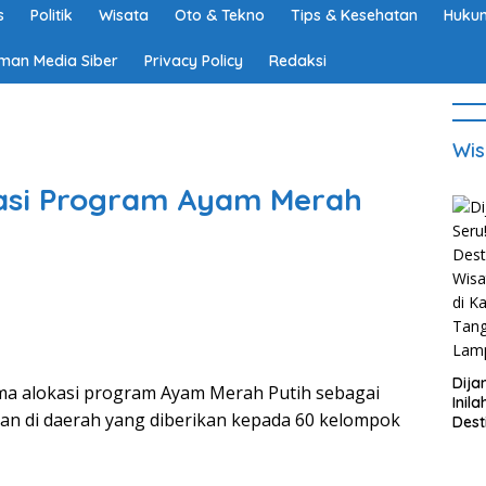
s
Politik
Wisata
Oto & Tekno
Tips & Kesehatan
Hukum
man Media Siber
Privacy Policy
Redaksi
Wis
asi Program Ayam Merah
Dija
a alokasi program Ayam Merah Putih sebagai
Inila
n di daerah yang diberikan kepada 60 kelompok
Dest
Wisa
di K
Tan