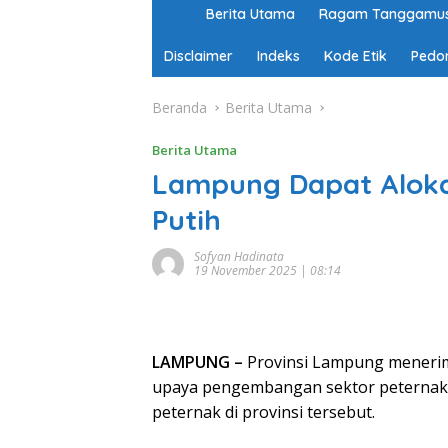
H
Berita Utama
Ragam Tanggamu
o
m
Disclaimer
Indeks
Kode Etik
Pedo
e
Beranda
Berita Utama
Berita Utama
Lampung Dapat Alok
Putih
Sofyan Hadinata
19 November 2025 | 08:14
LAMPUNG –
Provinsi Lampung menerim
upaya pengembangan sektor peternaka
peternak di provinsi tersebut.