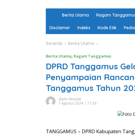
H
Berita Utama
Ragam Tanggamu
o
m
Disclaimer
Indeks
Kode Etik
Pedo
e
Beranda
Berita Utama
Berita Utama
,
Ragam Tanggamus
DPRD Tanggamus Gela
Penyampaian Rancan
Tanggamus Tahun 20
Zepta Heryadi
7 Agustus 2024 | 17:39
TANGGAMUS – DPRD Kabupaten Tangg