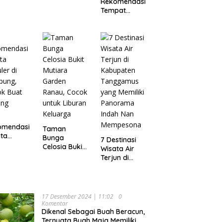
Rekomendasi
abupaten
yang Wajib
Tempat
ggamus,
Kamu Coba,
Wisata
pung
Dijamin Enak
Menarik dan
Ikonik di
Semarang
untuk Liburan
di Akhir
Pekan
omendasi
Taman
ta
Bunga
7 Destinasi
ler di
Celosia Bukit
Wisata Air
pung,
Mutiara
Terjun di
ok Buat
Garden
Kabupaten
ing
Ranau, Cocok
Tanggamus
untuk Liburan
yang Memiliki
Keluarga
Panorama
17 Desember 2024 | 11:02
0
Indah Nan
Komentar
Mempesona
Dikenal Sebagai Buah Beracun,
Ternyata Buah Maja Memiliki