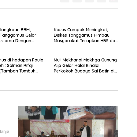
elangkaan BBM,
Kasus Campak Meningkat,
Tanggamus Gelar
Diskes Tanggamus Himbau
ersama Dengan
Masyarakat Terapkan HBS dan
Imunisasi Lengkap
us di hadapan Paulo
Muli Mekhanai Makhga Gunung
eh : Salman Rifqi
Alip Gelar Halal Bihalal,
 (Tambah Tumbuh
Perkokoh Budaya Sai Batin di
Tanggamus
u
lanja