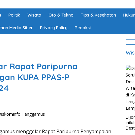
s
Politik
Wisata
Oto & Tekno
Tips & Kesehatan
Hukum
man Media Siber
Privacy Policy
Redaksi
Wis
r Rapat Paripurna
gan KUPA PPAS-P
24
Dija
Inila
Dest
amus menggelar Rapat Paripurna Penyampaian
Wisa