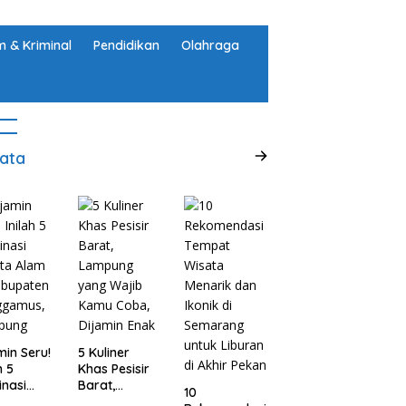
 & Kriminal
Pendidikan
Olahraga
ata
min Seru!
5 Kuliner
h 5
Khas Pesisir
inasi
Barat,
10
ta Alam
Lampung