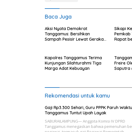
Baca Juga
Aksi Nyata Demokrat
Sikapi K
Tanggamus: Bersihkan
Pemkab 
Sampah Pesisir Lewat Gerakan
Rapat b
Langit Biru
Nelayan
Kapolres Tanggamus Terima
Tanggam
Kunjungan Silahturahmi Tiga
Freire Ol
Marga Adat Kebuayan
Saputra
Institute)
Rekomendasi untuk kamu
Gaji Rp3.300 Sehari, Guru PPPK Paruh Wakt
Tanggamus Tuntut Upah Layak
SABURAILAMPUNG— Anggota Komisi IV DPRD
Tanggamus menegaskan bahwa pemenuhan be
pegawai, termasuk gaji Pegawai Pemerintah…