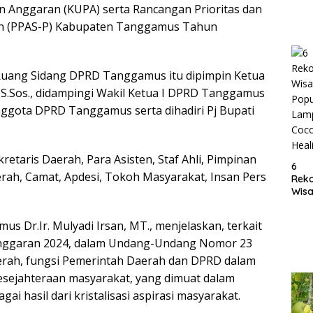
Anggaran (KUPA) serta Rancangan Prioritas dan
di K
Tan
n (PPAS-P) Kabupaten Tanggamus Tahun
Lam
 Ruang Sidang DPRD Tanggamus itu dipimpin Ketua
S.Sos., didampingi Wakil Ketua I DPRD Tanggamus
 Anggota DPRD Tanggamus serta dihadiri Pj Bupati
retaris Daerah, Para Asisten, Staf Ahli, Pimpinan
6
erah, Camat, Apdesi, Tokoh Masyarakat, Insan Pers
Rek
Wisa
Popu
Lam
s Dr.Ir. Mulyadi Irsan, MT., menjelaskan, terkait
Coc
nggaran 2024, dalam Undang-Undang Nomor 23
Heal
rah, fungsi Pemerintah Daerah dan DPRD dalam
ejahteraan masyarakat, yang dimuat dalam
 hasil dari kristalisasi aspirasi masyarakat.