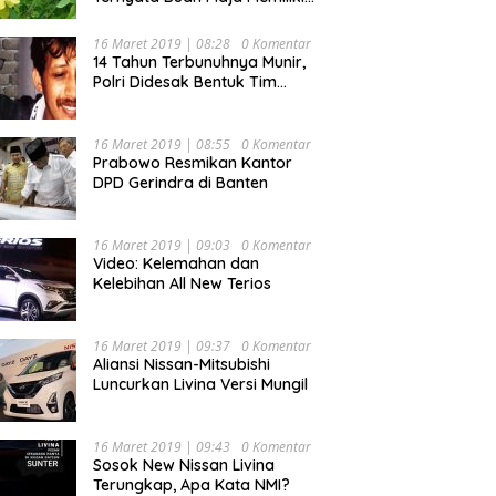
Beragam Manfaat Bagi
Kesehatan
16 Maret 2019 | 08:28
0 Komentar
14 Tahun Terbunuhnya Munir,
Polri Didesak Bentuk Tim
Khusus
16 Maret 2019 | 08:55
0 Komentar
Prabowo Resmikan Kantor
DPD Gerindra di Banten
16 Maret 2019 | 09:03
0 Komentar
Video: Kelemahan dan
Kelebihan All New Terios
16 Maret 2019 | 09:37
0 Komentar
Aliansi Nissan-Mitsubishi
Luncurkan Livina Versi Mungil
16 Maret 2019 | 09:43
0 Komentar
Sosok New Nissan Livina
Terungkap, Apa Kata NMI?