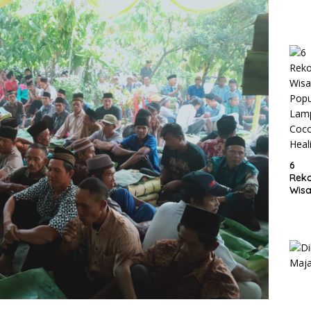
6
Rek
Wisa
Popu
Lam
Coc
Heal