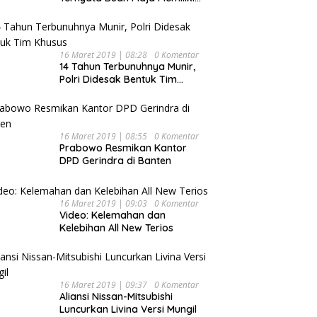
Beragam Manfaat Bagi
Kesehatan
16 Maret 2019 | 08:28
0 Komentar
14 Tahun Terbunuhnya Munir,
Polri Didesak Bentuk Tim
Khusus
16 Maret 2019 | 08:55
0 Komentar
Prabowo Resmikan Kantor
DPD Gerindra di Banten
16 Maret 2019 | 09:03
0 Komentar
Video: Kelemahan dan
Kelebihan All New Terios
16 Maret 2019 | 09:37
0 Komentar
Aliansi Nissan-Mitsubishi
Luncurkan Livina Versi Mungil