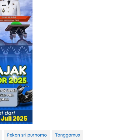
Pekon sri purnomo
Tanggamus