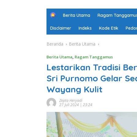
H
Berita Utama
Ragam Tanggamu
o
m
Disclaimer
Indeks
Kode Etik
Pedo
e
Beranda
Berita Utama
Berita Utama
,
Ragam Tanggamus
Lestarikan Tradisi Be
Sri Purnomo Gelar S
Wayang Kulit
Zepta Heryadi
27 Juli 2024 | 23:24