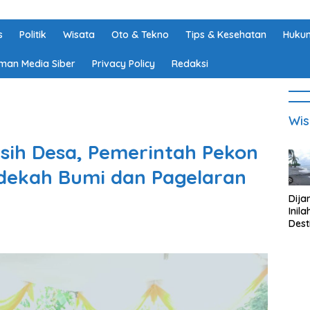
s
Politik
Wisata
Oto & Tekno
Tips & Kesehatan
Hukum
man Media Siber
Privacy Policy
Redaksi
Wis
rsih Desa, Pemerintah Pekon
edekah Bumi dan Pagelaran
Dija
Inila
Dest
Wisa
di K
Tan
Lam