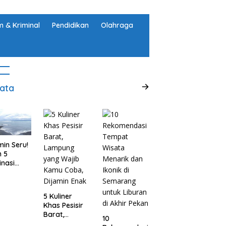
 & Kriminal
Pendidikan
Olahraga
ata
min Seru!
h 5
inasi
ta Alam
abupaten
ggamus,
5 Kuliner
pung
Khas Pesisir
Barat,
10
Lampung