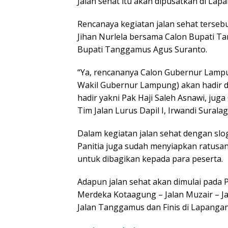
Jalan sehat itu akan dipusatkan di L
Rencanaya kegiatan jalan sehat terseb
Jihan Nurlela bersama Calon Bupati T
Bupati Tanggamus Agus Suranto.
“Ya, rencananya Calon Gubernur Lampun
Wakil Gubernur Lampung) akan hadir di 
hadir yakni Pak Haji Saleh Asnawi, jug
Tim Jalan Lurus Dapil I, Irwandi Surala
Dalam kegiatan jalan sehat dengan sl
Panitia juga sudah menyiapkan ratusan
untuk dibagikan kepada para peserta.
Adapun jalan sehat akan dimulai pada 
Merdeka Kotaagung – Jalan Muzair – Ja
Jalan Tanggamus dan Finis di Lapang