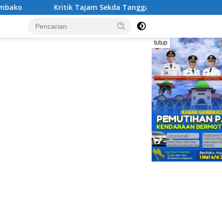
k Tajam Sekda Tanggamus: Tukin Besar, Prestasi Nol!
D
tutup