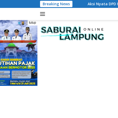
Langsung
Breaking News
Aksi Nyata DPD MAI Tanggamus: Edu
ke
konten
tutup