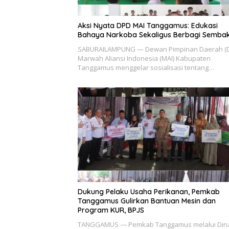
Aksi Nyata DPD MAI Tanggamus: Edukasi
Bahaya Narkoba Sekaligus Berbagi Semba
SABURAILAMPUNG — Dewan Pimpinan Daerah (
Marwah Aliansi Indonesia (MAI) Kabupaten
Tanggamus menggelar sosialisasi tentang…
Dukung Pelaku Usaha Perikanan, Pemkab
Tanggamus Gulirkan Bantuan Mesin dan
Program KUR, BPJS
TANGGAMUS — Pemkab Tanggamus melalui Din