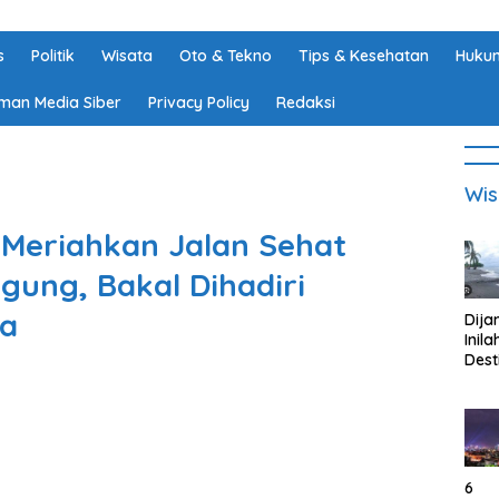
s
Politik
Wisata
Oto & Tekno
Tips & Kesehatan
Hukum
man Media Siber
Privacy Policy
Redaksi
Wis
 Meriahkan Jalan Sehat
gung, Bakal Dihadiri
la
Dija
Inila
Dest
Wisa
di K
Tan
Lam
6