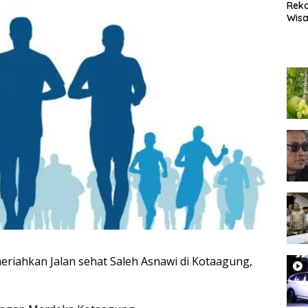
Rek
Wisa
Popu
Lam
Coc
Heal
eriahkan Jalan sehat Saleh Asnawi di Kotaagung,