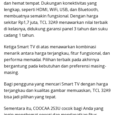
dan hemat tempat. Dukungan konektivitas yang
lengkap, seperti HDMI, WiFi, USB, dan Bluetooth,
membuatnya semakin fungsional. Dengan harga
sekitar Rp1,7 juta, TCL 32A9 menawarkan nilai terbaik
di kelasnya, didukung garansi panel 3 tahun dan suku
cadang 1 tahun.
Ketiga Smart TV di atas menawarkan kombinasi
menarik antara harga terjangkau, fitur fungsional, dan
performa memadai. Pilihan terbaik pada akhirnya
bergantung pada kebutuhan dan preferensi masing-
masing.
Bagi pengguna yang mencari Smart TV dengan harga
terjangkau dan kualitas gambar memuaskan, TCL 32A9
bisa jadi pilihan yang tepat.
Sementara itu, COOCAA 2S3U cocok bagi Anda yang
ingin menghemat energi dan mendapatkan fitur