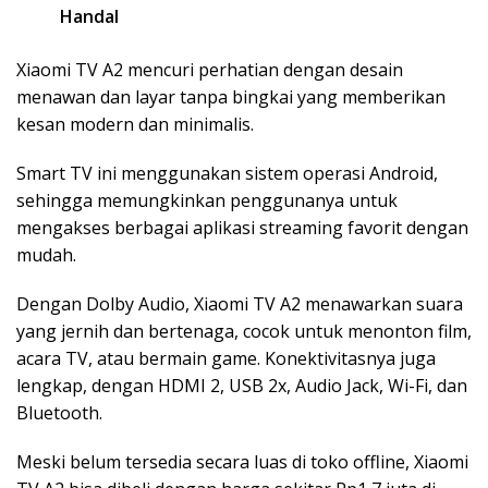
Handal
Xiaomi TV A2 mencuri perhatian dengan desain
menawan dan layar tanpa bingkai yang memberikan
kesan modern dan minimalis.
Smart TV ini menggunakan sistem operasi Android,
sehingga memungkinkan penggunanya untuk
mengakses berbagai aplikasi streaming favorit dengan
mudah.
Dengan Dolby Audio, Xiaomi TV A2 menawarkan suara
yang jernih dan bertenaga, cocok untuk menonton film,
acara TV, atau bermain game. Konektivitasnya juga
lengkap, dengan HDMI 2, USB 2x, Audio Jack, Wi-Fi, dan
Bluetooth.
Meski belum tersedia secara luas di toko offline, Xiaomi