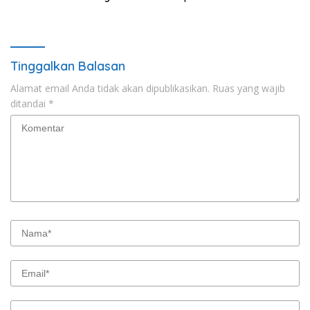
Padang Tetap Berlanjut
Gerakan Langit Biru
Tinggalkan Balasan
Alamat email Anda tidak akan dipublikasikan.
Ruas yang wajib
ditandai
*