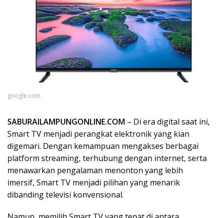
google.com
SABURAILAMPUNGONLINE.COM
– Di era digital saat ini,
Smart TV menjadi perangkat elektronik yang kian
digemari. Dengan kemampuan mengakses berbagai
platform streaming, terhubung dengan internet, serta
menawarkan pengalaman menonton yang lebih
imersif, Smart TV menjadi pilihan yang menarik
dibanding televisi konvensional.
Namun, memilih Smart TV yang tepat di antara