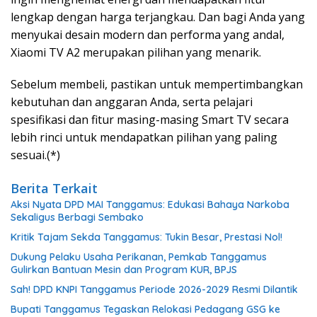
lengkap dengan harga terjangkau. Dan bagi Anda yang
menyukai desain modern dan performa yang andal,
Xiaomi TV A2 merupakan pilihan yang menarik.
Sebelum membeli, pastikan untuk mempertimbangkan
kebutuhan dan anggaran Anda, serta pelajari
spesifikasi dan fitur masing-masing Smart TV secara
lebih rinci untuk mendapatkan pilihan yang paling
sesuai.(*)
Berita Terkait
Aksi Nyata DPD MAI Tanggamus: Edukasi Bahaya Narkoba
Sekaligus Berbagi Sembako
Kritik Tajam Sekda Tanggamus: Tukin Besar, Prestasi Nol!
Dukung Pelaku Usaha Perikanan, Pemkab Tanggamus
Gulirkan Bantuan Mesin dan Program KUR, BPJS
Sah! DPD KNPI Tanggamus Periode 2026-2029 Resmi Dilantik
Bupati Tanggamus Tegaskan Relokasi Pedagang GSG ke