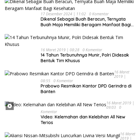
17 Desember 2024 | 11:02
0 Komentar
Dikenal Sebagai Buah Beracun, Ternyata
Buah Maja Memiliki Beragam Manfaat Bagi
Kesehatan
16 Maret 2019 | 08:28
0 Komentar
14 Tahun Terbunuhnya Munir, Polri Didesak
Bentuk Tim Khusus
16 Maret
2019 |
08:55
0 Komentar
Prabowo Resmikan Kantor DPD Gerindra di
Banten
16 Maret 2019 |
09:03
0
Komentar
Video: Kelemahan dan Kelebihan All New
Terios
16 Maret
2019 |