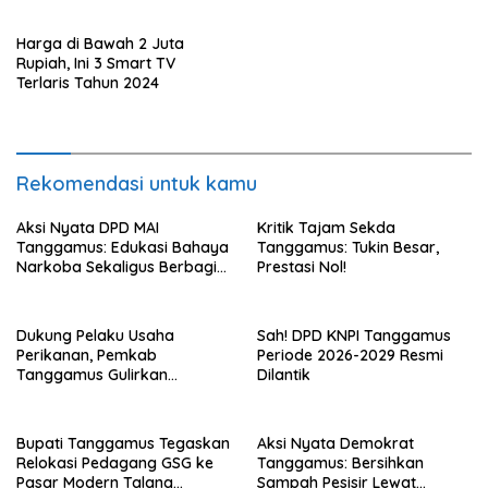
Harga di Bawah 2 Juta
Rupiah, Ini 3 Smart TV
Terlaris Tahun 2024
Rekomendasi untuk kamu
Aksi Nyata DPD MAI
Kritik Tajam Sekda
Tanggamus: Edukasi Bahaya
Tanggamus: Tukin Besar,
Narkoba Sekaligus Berbagi
Prestasi Nol!
Sembako
Dukung Pelaku Usaha
Sah! DPD KNPI Tanggamus
Perikanan, Pemkab
Periode 2026-2029 Resmi
Tanggamus Gulirkan
Dilantik
Bantuan Mesin dan Program
KUR, BPJS
Bupati Tanggamus Tegaskan
Aksi Nyata Demokrat
Relokasi Pedagang GSG ke
Tanggamus: Bersihkan
Pasar Modern Talang
Sampah Pesisir Lewat