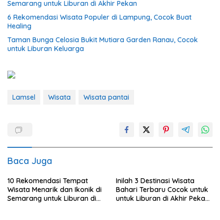
Semarang untuk Liburan di Akhir Pekan
6 Rekomendasi Wisata Populer di Lampung, Cocok Buat
Healing
Taman Bunga Celosia Bukit Mutiara Garden Ranau, Cocok
untuk Liburan Keluarga
Lamsel
Wisata
Wisata pantai
Baca Juga
10 Rekomendasi Tempat
Inilah 3 Destinasi Wisata
Wisata Menarik dan Ikonik di
Bahari Terbaru Cocok untuk
Semarang untuk Liburan di
untuk Liburan di Akhir Pekan,
Akhir Pekan
Ada Pantai Clubbing 24 Jam
Pertama di Lampung