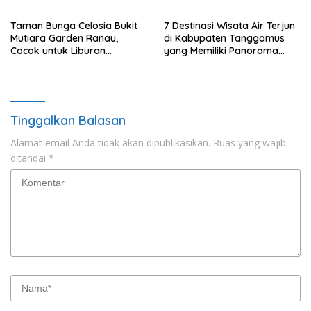
Taman Bunga Celosia Bukit
7 Destinasi Wisata Air Terjun
Mutiara Garden Ranau,
di Kabupaten Tanggamus
Cocok untuk Liburan
yang Memiliki Panorama
Keluarga
Indah Nan Mempesona
Tinggalkan Balasan
Alamat email Anda tidak akan dipublikasikan.
Ruas yang wajib
ditandai
*