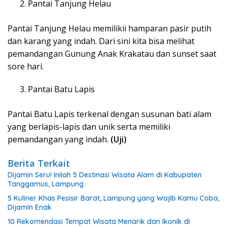
Pantai Tanjung Helau
Pantai Tanjung Helau memilikii hamparan pasir putih
dan karang yang indah. Dari sini kita bisa melihat
pemandangan Gunung Anak Krakatau dan sunset saat
sore hari.
Pantai Batu Lapis
Pantai Batu Lapis terkenal dengan susunan bati alam
yang berlapis-lapis dan unik serta memiliki
pemandangan yang indah.
(Uji)
Berita Terkait
Dijamin Seru! Inilah 5 Destinasi Wisata Alam di Kabupaten
Tanggamus, Lampung
5 Kuliner Khas Pesisir Barat, Lampung yang Wajib Kamu Coba,
Dijamin Enak
10 Rekomendasi Tempat Wisata Menarik dan Ikonik di