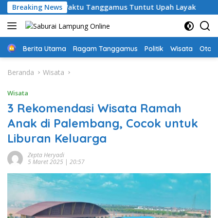
Langsung
ru PPPK Paruh Waktu Tanggamus Tuntut Upah Layak
Breaking News
Aks
ke
konten
Home
Berita Utama
Ragam Tanggamus
Politik
Wisata
Oto &
Beranda
Wisata
Wisata
3 Rekomendasi Wisata Ramah
Anak di Palembang, Cocok untuk
Liburan Keluarga
Zepta Heryadi
5 Maret 2025 | 20:57