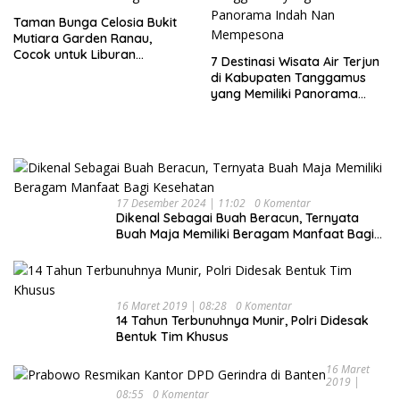
Taman Bunga Celosia Bukit
Mutiara Garden Ranau,
Cocok untuk Liburan
7 Destinasi Wisata Air Terjun
Keluarga
di Kabupaten Tanggamus
yang Memiliki Panorama
Indah Nan Mempesona
17 Desember 2024 | 11:02
0 Komentar
Dikenal Sebagai Buah Beracun, Ternyata
Buah Maja Memiliki Beragam Manfaat Bagi
Kesehatan
16 Maret 2019 | 08:28
0 Komentar
14 Tahun Terbunuhnya Munir, Polri Didesak
Bentuk Tim Khusus
16 Maret
2019 |
08:55
0 Komentar