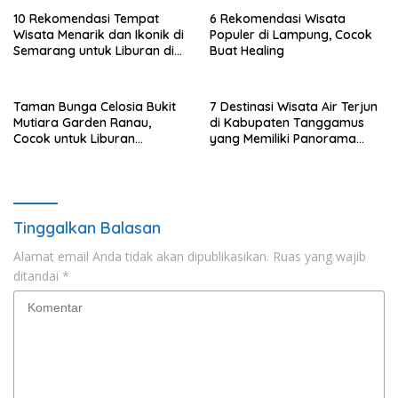
10 Rekomendasi Tempat
6 Rekomendasi Wisata
Wisata Menarik dan Ikonik di
Populer di Lampung, Cocok
Semarang untuk Liburan di
Buat Healing
Akhir Pekan
Taman Bunga Celosia Bukit
7 Destinasi Wisata Air Terjun
Mutiara Garden Ranau,
di Kabupaten Tanggamus
Cocok untuk Liburan
yang Memiliki Panorama
Keluarga
Indah Nan Mempesona
Tinggalkan Balasan
Alamat email Anda tidak akan dipublikasikan.
Ruas yang wajib
ditandai
*