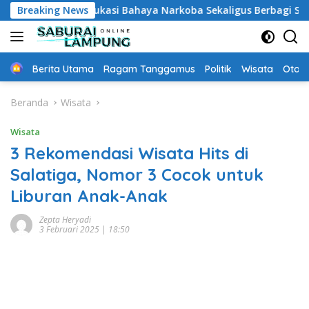
Langsung
Tanggamus: Edukasi Bahaya Narkoba Sekaligus Berbagi Sembak
Breaking News
ke
konten
Home
Berita Utama
Ragam Tanggamus
Politik
Wisata
Oto &
Beranda
Wisata
Wisata
3 Rekomendasi Wisata Hits di
Salatiga, Nomor 3 Cocok untuk
Liburan Anak-Anak
Zepta Heryadi
3 Februari 2025 | 18:50