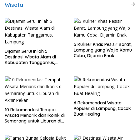
Wisata
5 Kuliner Khas Pesisir Barat,
Lampung yang Wajib Kamu
Dijamin Seru! Inilah 5
Coba, Dijamin Enak
Destinasi Wisata Alam di
Kabupaten Tanggamus,
Lampung
6 Rekomendasi Wisata
Populer di Lampung, Cocok
10 Rekomendasi Tempat
Buat Healing
Wisata Menarik dan Ikonik di
Semarang untuk Liburan di
Akhir Pekan