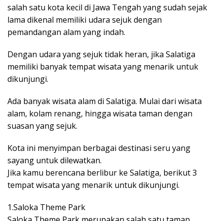
salah satu kota kecil di Jawa Tengah yang sudah sejak
lama dikenal memiliki udara sejuk dengan
pemandangan alam yang indah.
Dengan udara yang sejuk tidak heran, jika Salatiga
memiliki banyak tempat wisata yang menarik untuk
dikunjungi.
Ada banyak wisata alam di Salatiga. Mulai dari wisata
alam, kolam renang, hingga wisata taman dengan
suasan yang sejuk.
Kota ini menyimpan berbagai destinasi seru yang
sayang untuk dilewatkan.
Jika kamu berencana berlibur ke Salatiga, berikut 3
tempat wisata yang menarik untuk dikunjungi.
1.Saloka Theme Park
Saloka Theme Park merupakan salah satu taman