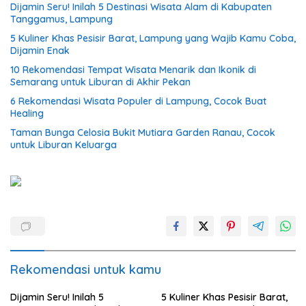
Dijamin Seru! Inilah 5 Destinasi Wisata Alam di Kabupaten
Tanggamus, Lampung
5 Kuliner Khas Pesisir Barat, Lampung yang Wajib Kamu Coba,
Dijamin Enak
10 Rekomendasi Tempat Wisata Menarik dan Ikonik di
Semarang untuk Liburan di Akhir Pekan
6 Rekomendasi Wisata Populer di Lampung, Cocok Buat
Healing
Taman Bunga Celosia Bukit Mutiara Garden Ranau, Cocok
untuk Liburan Keluarga
Rekomendasi untuk kamu
Dijamin Seru! Inilah 5
5 Kuliner Khas Pesisir Barat,