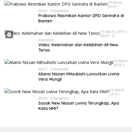
16 Maret
2019 |
08:55
0 Komentar
Prabowo Resmikan Kantor DPD Gerindra di
Banten
16 Maret 2019 |
09:03
0
Komentar
Video: Kelemahan dan Kelebihan All New
Terios
16 Maret
2019 |
09:37
0 Komentar
Aliansi Nissan-Mitsubishi Luncurkan Livina
Versi Mungil
16 Maret
2019 |
09:43
0 Komentar
Sosok New Nissan Livina Terungkap, Apa
Kata NMI?