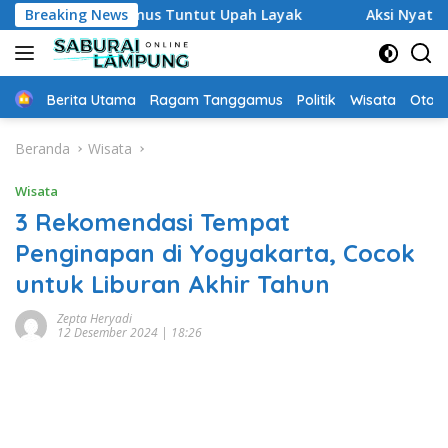
Langsung
ktu Tanggamus Tuntut Upah Layak
Breaking News
Aksi Nyata DPD MAI 
ke
konten
Home
Berita Utama
Ragam Tanggamus
Politik
Wisata
Oto &
Beranda
Wisata
Wisata
3 Rekomendasi Tempat
Penginapan di Yogyakarta, Cocok
untuk Liburan Akhir Tahun
Zepta Heryadi
12 Desember 2024 | 18:26