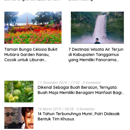
Akhir Pekan
Taman Bunga Celosia Bukit
7 Destinasi Wisata Air Terjun
Mutiara Garden Ranau,
di Kabupaten Tanggamus
Cocok untuk Liburan
yang Memiliki Panorama
Keluarga
Indah Nan Mempesona
17 Desember 2024 | 11:02
0 Komentar
Dikenal Sebagai Buah Beracun, Ternyata
Buah Maja Memiliki Beragam Manfaat Bagi
Kesehatan
16 Maret 2019 | 08:28
0 Komentar
14 Tahun Terbunuhnya Munir, Polri Didesak
Bentuk Tim Khusus