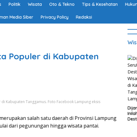
s
Politik
Wisata
Oto & Tekno
Tips & Kesehatan
Hukum
man Media Siber
Privacy Policy
Redaksi
Wis
ta Populer di Kabupaten
ler di Kabupaten Tanggamus. Foto Facebook Lampung eksis
Dija
Inila
upakan salah satu daerah di Provinsi Lampung
Dest
Wisa
ulai dari pegunungan hingga wisata pantai.
di K
Tan