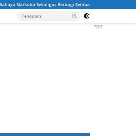
oba Sekaligus Berbagi Sembako
Kritik Tajam Sekda Ta
tutup