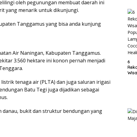
kelilingi oleh pegunungan membuat daerah ini
Lam
rit yang menarik untuk dikunjungi.
abupaten Tanggamus yang bisa anda kunjung
amatan Air Naningan, Kabupaten Tanggamus.
itar 3.560 hektare ini konon pernah menjadi
6
Rek
 Tenggara.
Wisa
Popu
istrik tenaga air (PLTA) dan juga saluran irigasi
Lam
endungan Batu Tegi juga dijadikan sebagai
Coc
Heal
mus.
 danau, bukit dan struktur bendungan yang