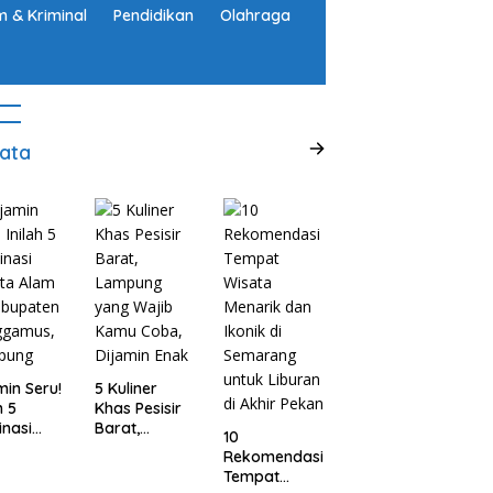
 & Kriminal
Pendidikan
Olahraga
ata
min Seru!
5 Kuliner
h 5
Khas Pesisir
inasi
Barat,
10
ta Alam
Lampung
Rekomendasi
abupaten
yang Wajib
Tempat
ggamus,
Kamu Coba,