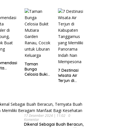
Wisata
pung
Dijamin Enak
Menarik dan
Ikonik di
Semarang
untuk Liburan
di Akhir
Pekan
omendasi
Taman
ta
Bunga
7 Destinasi
ler di
Celosia Bukit
Wisata Air
pung,
Mutiara
Terjun di
ok Buat
Garden
Kabupaten
ing
Ranau, Cocok
Tanggamus
untuk Liburan
yang Memiliki
Keluarga
Panorama
Indah Nan
Mempesona
17 Desember 2024 | 11:02
0
Komentar
Dikenal Sebagai Buah Beracun,