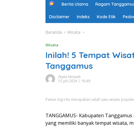
H
Berita Utama
Ragam Tanggamu
o
m
Disclaimer
Indeks
Kode Etik
Pedo
e
Beranda
Wisata
Wisata
Inilah! 5 Tempat Wisa
Tanggamus
Zepta Heryadi
15 Juli 2024 | 16:49
Pantai Gigi Hiu merupakan salah satu wisata popu
TANGGAMUS- Kabupaten Tanggamus mer
yang memiliki banyak tempat wisata, m