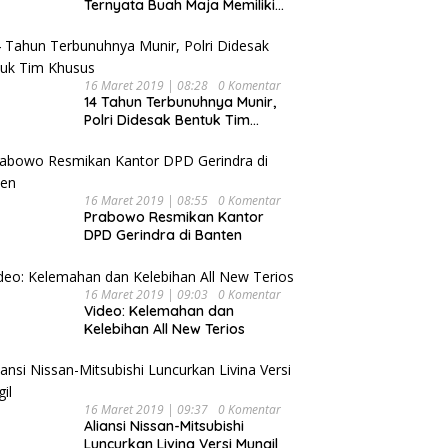
Ternyata Buah Maja Memiliki
Beragam Manfaat Bagi
Kesehatan
16 Maret 2019 | 08:28
0 Komentar
14 Tahun Terbunuhnya Munir,
Polri Didesak Bentuk Tim
Khusus
16 Maret 2019 | 08:55
0 Komentar
Prabowo Resmikan Kantor
DPD Gerindra di Banten
16 Maret 2019 | 09:03
0 Komentar
Video: Kelemahan dan
Kelebihan All New Terios
16 Maret 2019 | 09:37
0 Komentar
Aliansi Nissan-Mitsubishi
Luncurkan Livina Versi Mungil