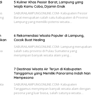
di
5 Kuliner Khas Pesisir Barat, Lampung yang
Wajib Kamu Coba, Dijamin Enak
us
SABURAILAMPUNGONLINE.COM- Kabupaten Pesisir
ung
Barat merupakan salah satu kabupaten di Provinsi
Lampung yang memiliki potensi wisata…
n
6 Rekomendasi Wisata Populer di Lampung,
ekan
Cocok Buat Healing
SABURAILAMPUNGONLINE.COM- Lampung merupakan
wa
salah satu provinsi di Pulau Sumatera yang
menyimpan banyak wisata alam yang…
7 Destinasi Wisata Air Terjun di Kabupaten
Tanggamus yang Memiliki Panorama Indah Nan
Mempesona
ata
SABURAILAMPUNGONLINE.COM- Kabupaten
Tanggamus menyimpan banyak wisata alam dengan
pesona yang luar biasa, salah satunya wisata…