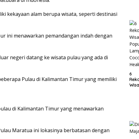
atubara di Indonesia.
di K
Tan
iki kekayaan alam berupa wisata, seperti destinasi
Lam
timur ini menawarkan pemandangan indah dengan
luar negeri datang ke wisata pulau yang ada di
6
 beberapa Pulau di Kalimantan Timur yang memiliki
Rek
Wisa
Popu
Lam
Coc
Heal
pulau di Kalimantan Timur yang menawarkan
ulau Maratua ini lokasinya berbatasan dengan