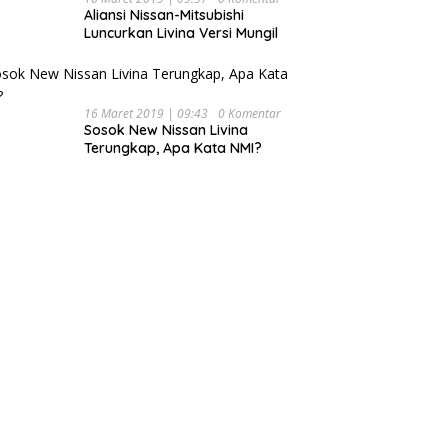
Aliansi Nissan-Mitsubishi
Luncurkan Livina Versi Mungil
16 Maret 2019 | 09:43
0 Komentar
Sosok New Nissan Livina
Terungkap, Apa Kata NMI?