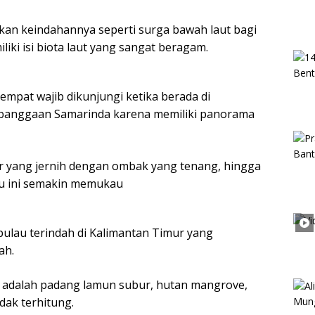
hkan keindahannya seperti surga bawah laut bagi
ki isi biota laut yang sangat beragam.
empat wajib dikunjungi ketika berada di
kebanggaan Samarinda karena memiliki panorama
air yang jernih dengan ombak yang tenang, hingga
au ini semakin memukau
ulau terindah di Kalimantan Timur yang
ah.
i adalah padang lamun subur, hutan mangrove,
dak terhitung.