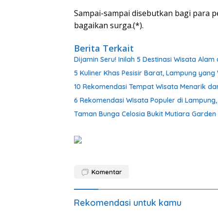
Sampai-sampai disebutkan bagi para p
bagaikan surga.(*).
Berita Terkait
Dijamin Seru! Inilah 5 Destinasi Wisata A
5 Kuliner Khas Pesisir Barat, Lampung yan
10 Rekomendasi Tempat Wisata Menarik dan 
6 Rekomendasi Wisata Populer di Lampung,
Taman Bunga Celosia Bukit Mutiara Garden 
Komentar
Rekomendasi untuk kamu