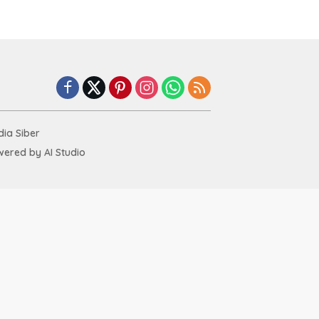
ia Siber
ered by AI Studio