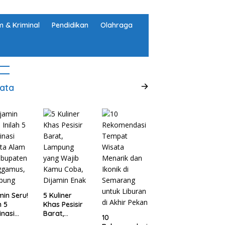
 & Kriminal
Pendidikan
Olahraga
ata
min Seru!
5 Kuliner
h 5
Khas Pesisir
inasi
Barat,
10
ta Alam
Lampung