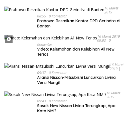
16 Maret
2019 |
08:55
0 Komentar
Prabowo Resmikan Kantor DPD Gerindra di
Banten
16 Maret 2019 |
09:03
0
Komentar
Video: Kelemahan dan Kelebihan All New
Terios
16 Maret
2019 |
09:37
0 Komentar
Aliansi Nissan-Mitsubishi Luncurkan Livina
Versi Mungil
16 Maret
2019 |
09:43
0 Komentar
Sosok New Nissan Livina Terungkap, Apa
Kata NMI?