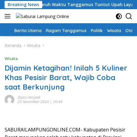
Langsung
hari, Guru PPPK Paruh Waktu Tanggamus Tuntut Upah Layak
Breaking News
ke
konten
Home
Berita Utama
Ragam Tanggamus
Politik
Wisata
Oto &
Beranda
Wisata
Wisata
Dijamin Ketagihan! Inilah 5 Kuliner
Khas Pesisir Barat, Wajib Coba
saat Berkunjung
Zepta Heryadi
20 November 2024 | 20:44
SABURAILAMPUNGONLINE.COM- Kabupaten Pesisir