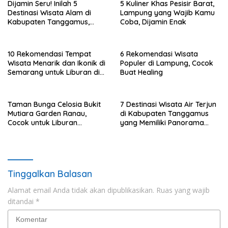
Dijamin Seru! Inilah 5
5 Kuliner Khas Pesisir Barat,
Destinasi Wisata Alam di
Lampung yang Wajib Kamu
Kabupaten Tanggamus,
Coba, Dijamin Enak
Lampung
10 Rekomendasi Tempat
6 Rekomendasi Wisata
Wisata Menarik dan Ikonik di
Populer di Lampung, Cocok
Semarang untuk Liburan di
Buat Healing
Akhir Pekan
Taman Bunga Celosia Bukit
7 Destinasi Wisata Air Terjun
Mutiara Garden Ranau,
di Kabupaten Tanggamus
Cocok untuk Liburan
yang Memiliki Panorama
Keluarga
Indah Nan Mempesona
Tinggalkan Balasan
Alamat email Anda tidak akan dipublikasikan.
Ruas yang wajib
ditandai
*