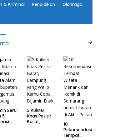
 & Kriminal
Pendidikan
Olahraga
ata
min Seru!
5 Kuliner
h 5
Khas Pesisir
inasi
Barat,
10
ta Alam
Lampung
Rekomendasi
abupaten
yang Wajib
Tempat
ggamus,
Kamu Coba,