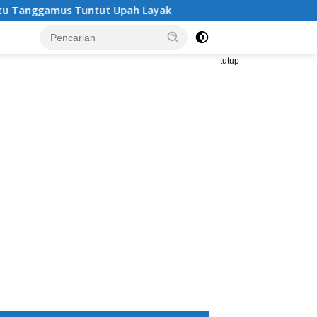
gamus Tuntut Upah Layak
Aksi Nyata DPD MAI Tanggam
tutup