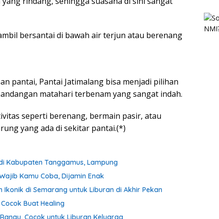
an yang rindang, sehingga suasana di sini sangat
mbil bersantai di bawah air terjun atau berenang
an pantai, Pantai Jatimalang bisa menjadi pilihan
mandangan matahari terbenam yang sangat indah.
vitas seperti berenang, bermain pasir, atau
ng yang ada di sekitar pantai.(*)
lam di Kabupaten Tanggamus, Lampung
g Wajib Kamu Coba, Dijamin Enak
Ikonik di Semarang untuk Liburan di Akhir Pekan
 Cocok Buat Healing
Ranau, Cocok untuk Liburan Keluarga