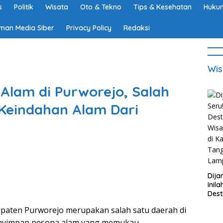
s
Politik
Wisata
Oto & Tekno
Tips & Kesehatan
Hukum
man Media Siber
Privacy Policy
Redaksi
Wis
Alam di Purworejo, Salah
 Keindahan Alam Dari
Dija
Inila
Dest
Wisa
en Purworejo merupakan salah satu daerah di
di K
Tan
enyimpan pesona alam yang memukau.