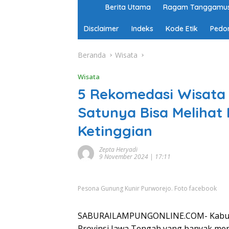
H
Berita Utama
Ragam Tanggamu
o
m
Disclaimer
Indeks
Kode Etik
Pedo
e
Beranda
Wisata
Wisata
5 Rekomedasi Wisata 
Satunya Bisa Melihat
Ketinggian
Zepta Heryadi
9 November 2024 | 17:11
Pesona Gunung Kunir Purworejo. Foto facebook
SABURAILAMPUNGONLINE.COM- Kabupat
Provinsi Jawa Tengah yang banyak m