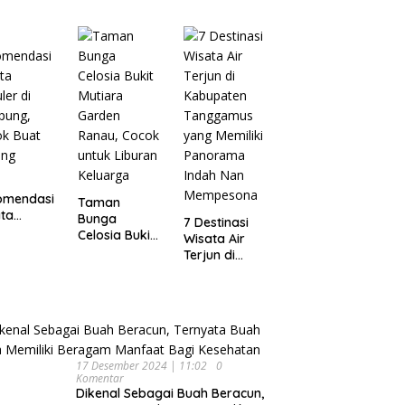
Wisata
pung
Dijamin Enak
Menarik dan
Ikonik di
Semarang
untuk Liburan
di Akhir
Pekan
omendasi
Taman
ta
Bunga
7 Destinasi
ler di
Celosia Bukit
Wisata Air
pung,
Mutiara
Terjun di
ok Buat
Garden
Kabupaten
ing
Ranau, Cocok
Tanggamus
untuk Liburan
yang Memiliki
Keluarga
Panorama
Indah Nan
Mempesona
17 Desember 2024 | 11:02
0
Komentar
Dikenal Sebagai Buah Beracun,